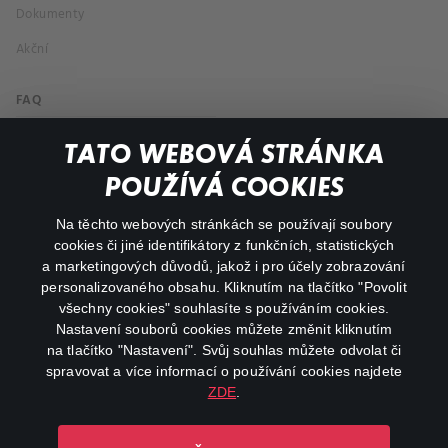
Dokumenty
Akční
FAQ
Můj účet
TATO WEBOVÁ STRÁNKA
Důležité odkazy
POUŽÍVÁ COOKIES
Na těchto webových stránkách se používají soubory
facebook
instagram
cookies či jiné identifikátory z funkčních, statistických
a marketingových důvodů, jakož i pro účely zobrazování
personalizovaného obsahu. Kliknutím na tlačítko "Povolit
youtube
všechny cookies" souhlasíte s používáním cookies.
Nastavení souborů cookies můžete změnit kliknutím
na tlačítko "Nastavení". Svůj souhlas můžete odvolat či
spravovat a více informací o používání cookies najdete
ZDE
.
Canal+ Luxembourg S. à r.l. se sídlem Rue Albert Borschette 4,