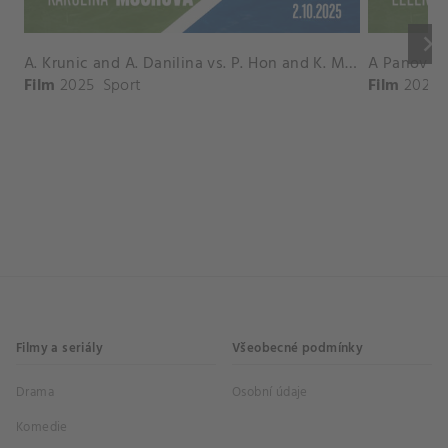
keyboard_arrow_right
A. Krunic and A. Danilina vs. P. Hon and K. Muchova Match Highlights - BEIJING_Capital Group Diamond ( October 02, 2025)
Film
2025
Sport
Film
2026
Filmy a seriály
Všeobecné podmínky
Drama
Osobní údaje
Komedie