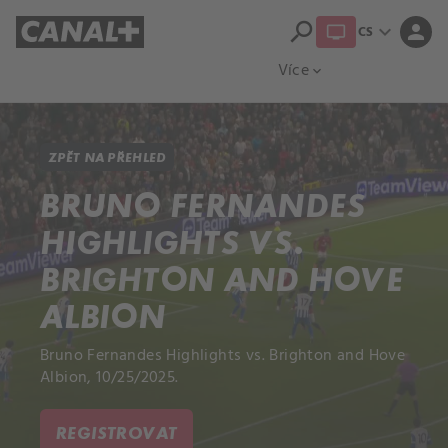
search
expand_more
person
CS
Přehled titulů
Apple TV
Moloch
Více
expand_more
ZPĚT NA PŘEHLED
BRUNO FERNANDES
HIGHLIGHTS VS.
BRIGHTON AND HOVE
ALBION
Bruno Fernandes Highlights vs. Brighton and Hove
Albion, 10/25/2025.
REGISTROVAT