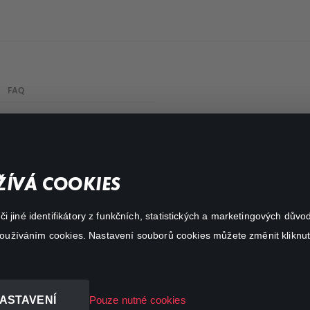
FAQ
Můj účet
Důležité odkazy
ÍVÁ COOKIES
 jiné identifikátory z funkčních, statistických a marketingových dův
 používáním cookies. Nastavení souborů cookies můžete změnit kliknut
ASTAVENÍ
Pouze nutné cookies