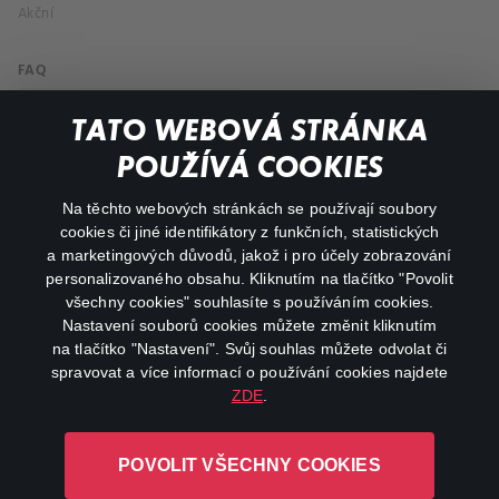
Akční
FAQ
Můj účet
TATO WEBOVÁ STRÁNKA
Důležité odkazy
POUŽÍVÁ COOKIES
Na těchto webových stránkách se používají soubory
facebook
instagram
cookies či jiné identifikátory z funkčních, statistických
a marketingových důvodů, jakož i pro účely zobrazování
personalizovaného obsahu. Kliknutím na tlačítko "Povolit
youtube
všechny cookies" souhlasíte s používáním cookies.
Nastavení souborů cookies můžete změnit kliknutím
na tlačítko "Nastavení". Svůj souhlas můžete odvolat či
spravovat a více informací o používání cookies najdete
ZDE
.
Canal+ Luxembourg S. à r.l. se sídlem Rue Albert Borschette 4,
L-1246 Luxembourg R.C.S.
POVOLIT VŠECHNY COOKIES
Luxembourg: B 87.905