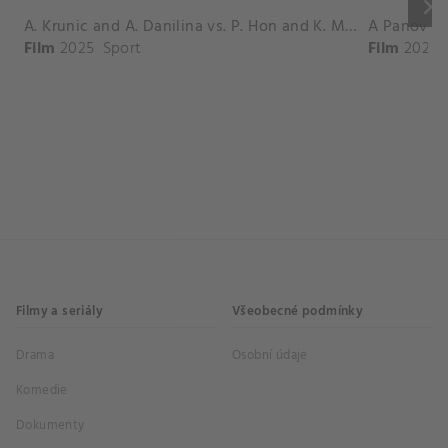
keyboard_arrow_right
A. Krunic and A. Danilina vs. P. Hon and K. Muchova Match Highlights - BEIJING_Capital Group Diamond ( October 02, 2025)
Film
2025
Sport
Film
2026
Filmy a seriály
Všeobecné podmínky
Drama
Osobní údaje
Komedie
Dokumenty