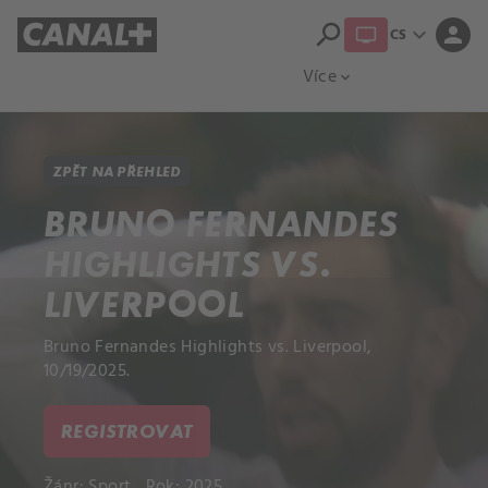
search
expand_more
person
CS
Přehled titulů
Apple TV
Moloch
Více
expand_more
ZPĚT NA PŘEHLED
BRUNO FERNANDES
HIGHLIGHTS VS.
LIVERPOOL
Bruno Fernandes Highlights vs. Liverpool,
10/19/2025.
REGISTROVAT
Žánr:
Sport
Rok: 2025