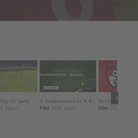
keyboard_arrow_right
Chelsea Top Gk Saves vs. Crystal Palace
V. Kudermetova vs. B. Bencic Match Highlights - CINCINNATI_Champions Court ( August 10, 2025)
5
Sport
Film
2025
Sport
Film
2025
Sport