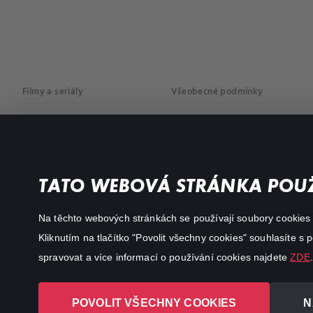
Filmy a seriály
Všeobecné podmínky
Drama
Osobní údaje
Komedie
Dokumenty
TATO WEBOVÁ STRÁNKA POUŽ
Akční
Na těchto webových stránkách se používají soubory cookies či
Kliknutím na tlačítko "Povolit všechny cookies" souhlasíte s
spravovat a více informací o používání cookies najdete
ZDE
.
POVOLIT VŠECHNY COOKIES
N