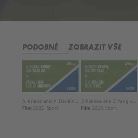
PODOBNÉ
ZOBRAZIT VŠE
A. Krunic and A. Danilina vs. P. Hon and K. Muchova Match Highlights - BEIJING_Capital Group Diamond ( October 02, 2025)
A Panova and Z Yang vs D Schuurs and E Perez Match Highlights - MADRID_Court 8 ( April 24, 2026)
Film
2025
Sport
Film
2026
Sport