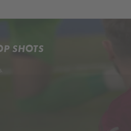
ch
Dcera národa
OP SHOTS
6.