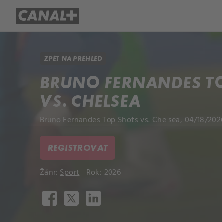
Přehled titulů
Apple TV
Molo
ZPĚT NA PŘEHLED
BRUNO FERNANDES T
VS. CHELSEA
Bruno Fernandes Top Shots vs. Chelsea, 04/18/202
REGISTROVAT
Žánr:
Sport
Rok: 2026