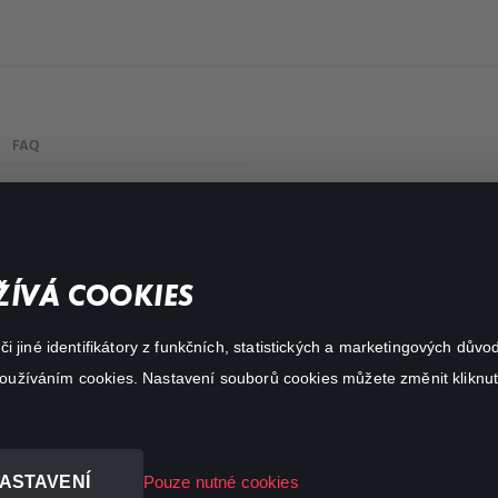
FAQ
Můj účet
Důležité odkazy
ÍVÁ COOKIES
 jiné identifikátory z funkčních, statistických a marketingových dův
 používáním cookies. Nastavení souborů cookies můžete změnit kliknut
ASTAVENÍ
Pouze nutné cookies