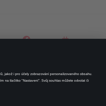
facebook
instagram
youtube
odů, jakož i pro účely zobrazování personalizovaného obsahu.
ím na tlačítko "Nastavení". Svůj souhlas můžete odvolat či
Canal+ Luxembourg S. à r.l. se sídlem Rue Albert Borschette 4,
L-1246 Luxembourg R.C.S.
Luxembourg: B 87.905
Všechna práva vyhrazena