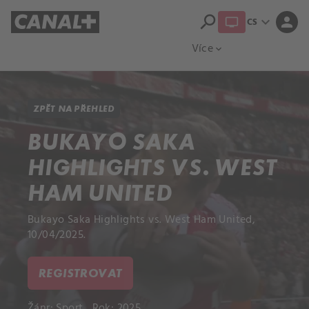
search
expand_more
person
CS
Přehled titulů
Apple TV
Moloch
Více
expand_more
ZPĚT NA PŘEHLED
BUKAYO SAKA
HIGHLIGHTS VS. WEST
HAM UNITED
Bukayo Saka Highlights vs. West Ham United,
10/04/2025.
REGISTROVAT
Žánr:
Sport
Rok: 2025