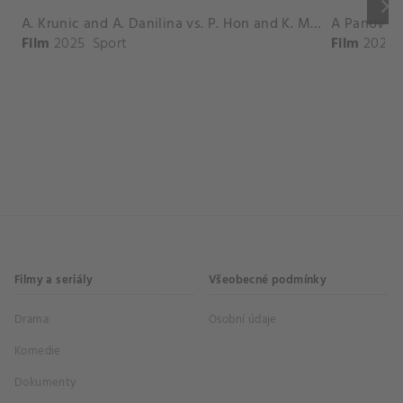
keyboard_arrow_right
A. Krunic and A. Danilina vs. P. Hon and K. Muchova Match Highlights - BEIJING_Capital Group Diamond ( October 02, 2025)
Film
2025
Sport
Film
2026
Filmy a seriály
Všeobecné podmínky
Drama
Osobní údaje
Komedie
Dokumenty