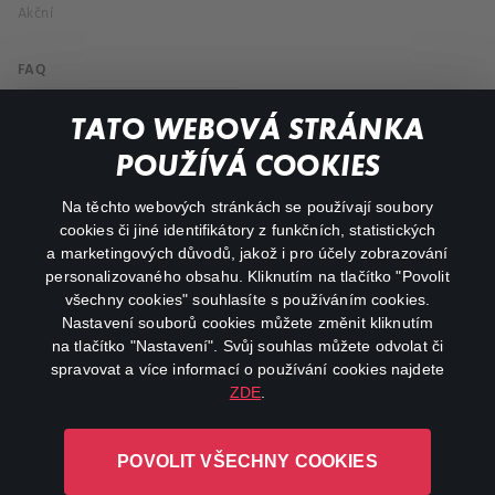
Akční
FAQ
Můj účet
TATO WEBOVÁ STRÁNKA
Důležité odkazy
POUŽÍVÁ COOKIES
Na těchto webových stránkách se používají soubory
facebook
instagram
cookies či jiné identifikátory z funkčních, statistických
a marketingových důvodů, jakož i pro účely zobrazování
personalizovaného obsahu. Kliknutím na tlačítko "Povolit
youtube
všechny cookies" souhlasíte s používáním cookies.
Nastavení souborů cookies můžete změnit kliknutím
na tlačítko "Nastavení". Svůj souhlas můžete odvolat či
spravovat a více informací o používání cookies najdete
ZDE
.
Canal+ Luxembourg S. à r.l. se sídlem Rue Albert Borschette 4,
L-1246 Luxembourg R.C.S.
POVOLIT VŠECHNY COOKIES
Luxembourg: B 87.905