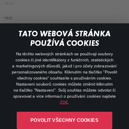
Akční
FAQ
Můj účet
TATO WEBOVÁ STRÁNKA
Důležité odkazy
POUŽÍVÁ COOKIES
Na těchto webových stránkách se používají soubory
facebook
instagram
cookies či jiné identifikátory z funkčních, statistických
a marketingových důvodů, jakož i pro účely zobrazování
personalizovaného obsahu. Kliknutím na tlačítko "Povolit
youtube
všechny cookies" souhlasíte s používáním cookies.
Nastavení souborů cookies můžete změnit kliknutím
na tlačítko "Nastavení". Svůj souhlas můžete odvolat či
spravovat a více informací o používání cookies najdete
ZDE
.
Canal+ Luxembourg S. à r.l. se sídlem Rue Albert Borschette 4,
L-1246 Luxembourg R.C.S.
POVOLIT VŠECHNY COOKIES
Luxembourg: B 87.905