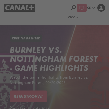
search
expand_more
person
CS
Přehled titulů
Apple TV
Moloch
Více
expand_more
ZPĚT NA PŘEHLED
BURNLEY VS.
NOTTINGHAM FOREST
- GAME HIGHLIGHTS
Watch the Game Highlights from Burnley vs.
Nottingham Forest, 09/20/2025.
REGISTROVAT
Žánr:
Sport
Rok: 2025