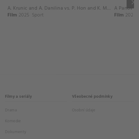
keyboard_arrow_right
A. Krunic and A. Danilina vs. P. Hon and K. Muchova Match Highlights - BEIJING_Capital Group Diamond ( October 02, 2025)
Film
2025
Sport
Film
2026
Filmy a seriály
Všeobecné podmínky
Drama
Osobní údaje
Komedie
Dokumenty