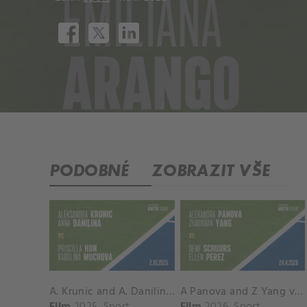
PODOBNÉ
ZOBRAZIT VŠE
A. Krunic and A. Danilina vs. P. Hon and K. Muchova Match Highlights - BEIJING_Capital Group Diamond ( October 02, 2025)
A Panova and Z Yang vs D Schuurs and E Perez Match Highlights - MADRID_Court 8 ( April 24, 2026)
Film
2025
Sport
Film
2026
Sport