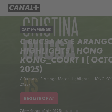
Přehled titulů
Apple TV
Molo
ZPĚT NA PŘEHLED
C BUCSA VS E ARANG
HIGHLIGHTS - HONG
KONG_COURT 1 ( OCTO
2025)
C Bucsa vs E Arango Match Highlights - HONG KON
2025).
REGISTROVAT
Žánr:
Sport
Rok: 2025