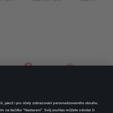
facebook
instagram
youtube
odů, jakož i pro účely zobrazování personalizovaného obsahu.
ím na tlačítko "Nastavení". Svůj souhlas můžete odvolat či