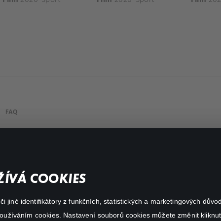
FAQ
Můj účet
Důležité odkazy
ÍVÁ COOKIES
 jiné identifikátory z funkčních, statistických a marketingových dův
 používáním cookies. Nastavení souborů cookies můžete změnit kliknut