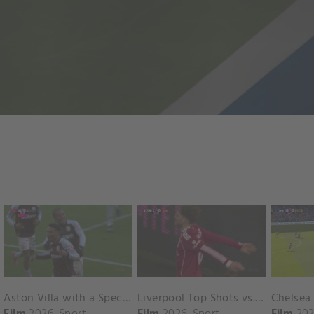
Aston Villa with a Spectacular Goal vs. Nottingham Forest
Liverpool Top Shots vs. Fulham
Film
2026
Sport
Film
2026
Sport
Film
202