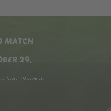
ch
Dcera národa
O MATCH
BER 29,
G_Court 1 ( October 29,