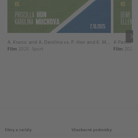
keyboard_arrow_right
A. Krunic and A. Danilina vs. P. Hon and K. Muchova Match Highlights - BEIJING_Capital Group Diamond ( October 02, 2025)
Film
2025
Sport
Film
2026
Filmy a seriály
Všeobecné podmínky