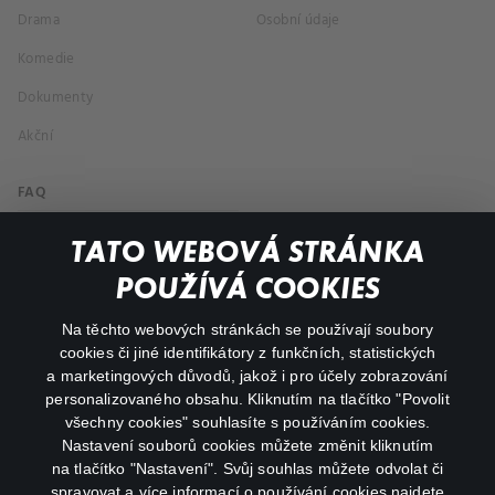
Drama
Osobní údaje
Komedie
Dokumenty
Akční
FAQ
Můj účet
TATO WEBOVÁ STRÁNKA
Důležité odkazy
POUŽÍVÁ COOKIES
Na těchto webových stránkách se používají soubory
facebook
instagram
cookies či jiné identifikátory z funkčních, statistických
a marketingových důvodů, jakož i pro účely zobrazování
personalizovaného obsahu. Kliknutím na tlačítko "Povolit
youtube
všechny cookies" souhlasíte s používáním cookies.
Nastavení souborů cookies můžete změnit kliknutím
na tlačítko "Nastavení". Svůj souhlas můžete odvolat či
spravovat a více informací o používání cookies najdete