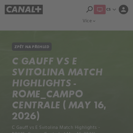
search
expand_more
person
CS
Přehled titulů
Apple TV
Moloch
Více
expand_more
ZPĚT NA PŘEHLED
C GAUFF VS E
SVITOLINA MATCH
HIGHLIGHTS -
ROME_CAMPO
CENTRALE ( MAY 16,
2026)
C Gauff vs E Svitolina Match Highlights -