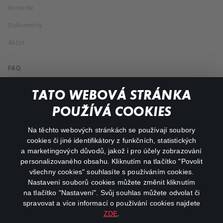
Komedie
Dokumenty
Akční
FAQ
Můj účet
TATO WEBOVÁ STRÁNKA
Důležité odkazy
POUŽÍVÁ COOKIES
Na těchto webových stránkách se používají soubory
facebook
instagram
cookies či jiné identifikátory z funkčních, statistických
a marketingových důvodů, jakož i pro účely zobrazování
personalizovaného obsahu. Kliknutím na tlačítko "Povolit
youtube
všechny cookies" souhlasíte s používáním cookies.
Nastavení souborů cookies můžete změnit kliknutím
na tlačítko "Nastavení". Svůj souhlas můžete odvolat či
spravovat a více informací o používání cookies najdete
ZDE
.