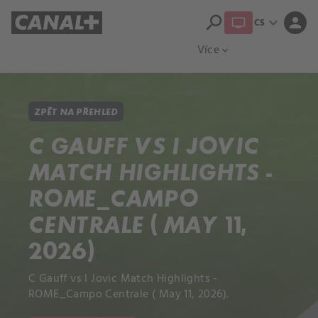
search
expand_more
person
CS
Přehled titulů
Apple TV
Moloch
Více
expand_more
ZPĚT NA PŘEHLED
C GAUFF VS I JOVIC
MATCH HIGHLIGHTS -
ROME_CAMPO
CENTRALE ( MAY 11,
2026)
C Gauff vs I Jovic Match Highlights -
ROME_Campo Centrale ( May 11, 2026).