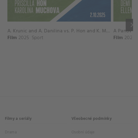
keyboard_arrow_right
A. Krunic and A. Danilina vs. P. Hon and K. Muchova Match Highlights - BEIJING_Capital Group Diamond ( October 02, 2025)
Film
2025
Sport
Film
2026
Filmy a seriály
Všeobecné podmínky
Drama
Osobní údaje