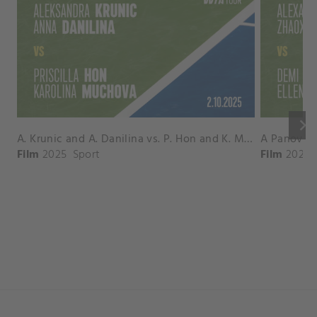
keyboard_arrow_right
A. Krunic and A. Danilina vs. P. Hon and K. Muchova Match Highlights - BEIJING_Capital Group Diamond ( October 02, 2025)
Film
2025
Sport
Film
2026