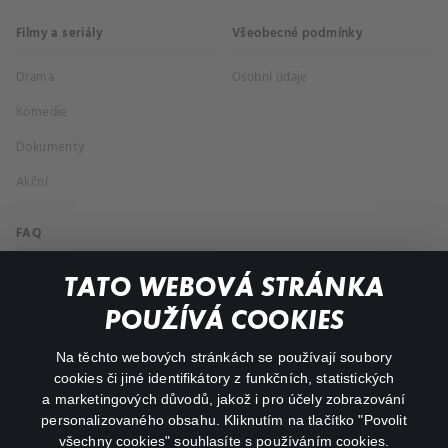
Filmy a seriály
Všeobecné podmínky
Drama
Osobní údaje
Komedie
Dokumenty
Akční
FAQ
Můj účet
TATO WEBOVÁ STRÁNKA
Důležité odkazy
POUŽÍVÁ COOKIES
Na těchto webových stránkách se používají soubory
facebook
instagram
cookies či jiné identifikátory z funkčních, statistických
a marketingových důvodů, jakož i pro účely zobrazování
personalizovaného obsahu. Kliknutím na tlačítko "Povolit
youtube
všechny cookies" souhlasíte s používáním cookies.