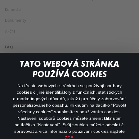
Komedie
Dokumenty
Akční
FAQ
Můj účet
TATO WEBOVÁ STRÁNKA
Důležité odkazy
POUŽÍVÁ COOKIES
Na těchto webových stránkách se používají soubory
facebook
instagram
cookies či jiné identifikátory z funkčních, statistických
a marketingových důvodů, jakož i pro účely zobrazování
personalizovaného obsahu. Kliknutím na tlačítko "Povolit
youtube
všechny cookies" souhlasíte s používáním cookies.
Nastavení souborů cookies můžete změnit kliknutím
na tlačítko "Nastavení". Svůj souhlas můžete odvolat či
spravovat a více informací o používání cookies najdete
ZDE
.