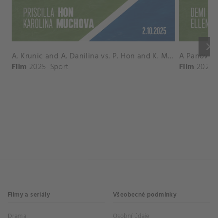
keyboard_arrow_right
A. Krunic and A. Danilina vs. P. Hon and K. Muchova Match Highlights - BEIJING_Capital Group Diamond ( October 02, 2025)
Film
2025
Sport
Film
2026
Filmy a seriály
Všeobecné podmínky
Drama
Osobní údaje