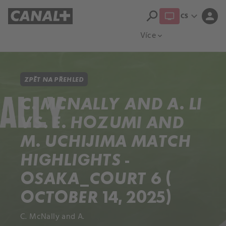
search
expand_more
person
CS
Přehled titulů
Apple TV
Moloch
Více
expand_more
ZPĚT NA PŘEHLED
C. MCNALLY AND A. LI
VS. E. HOZUMI AND
M. UCHIJIMA MATCH
HIGHLIGHTS -
OSAKA_COURT 6 (
OCTOBER 14, 2025)
C. McNally and A.