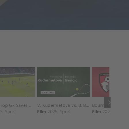
keyboard_arrow_right
Chelsea Top Gk Saves vs. Crystal Palace
V. Kudermetova vs. B. Bencic Match Highlights - CINCINNATI_Champions Court ( August 10, 2025)
5
Sport
Film
2025
Sport
Film
2025
Sport