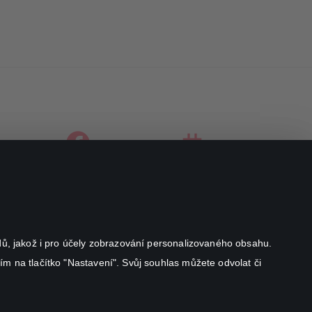
facebook
instagram
youtube
odů, jakož i pro účely zobrazování personalizovaného obsahu.
ím na tlačítko "Nastavení". Svůj souhlas můžete odvolat či
Canal+ Luxembourg S. à r.l. se sídlem Rue Albert Borschette 4,
L-1246 Luxembourg R.C.S.
Luxembourg: B 87.905