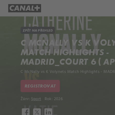
Přehled titulů
Apple TV
Molo
ZPĚT NA PŘEHLED
C MCNALLY VS K VOL
MATCH HIGHLIGHTS -
MADRID_COURT 6 ( APR
C McNally vs K Volynets Match Highlights - MADRID
REGISTROVAT
Žánr:
Sport
Rok: 2026