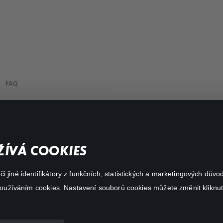
FAQ
Můj účet
Důležité odkazy
ÍVÁ COOKIES
 jiné identifikátory z funkčních, statistických a marketingových dův
 používáním cookies. Nastavení souborů cookies můžete změnit kliknut