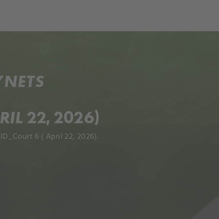
ch
Dcera národa
YNETS
IL 22, 2026)
_Court 6 ( April 22, 2026).