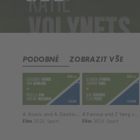
PODOBNÉ
ZOBRAZIT VŠE
A. Krunic and A. Danilina vs. P. Hon and K. Muchova Match Highlights - BEIJING_Capital Group Diamond ( October 02, 2025)
A Panova and Z Yang vs D Schuurs and E Perez Match Highlights - MADRID_Court 8 ( April 24, 2026)
Film
2025
Sport
Film
2026
Sport