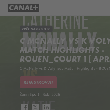
Přehled titulů
Apple TV
Molo
ZPĚT NA PŘEHLED
C MCNALLY VS K VOL
MATCH HIGHLIGHTS -
ROUEN_COURT 1 ( APRIL
C McNally vs K Volynets Match Highlights - ROUEN_
REGISTROVAT
Žánr:
Sport
Rok: 2026