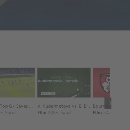
keyboard_arrow_right
Chelsea Top Gk Saves vs. Crystal Palace
V. Kudermetova vs. B. Bencic Match Highlights - CINCINNATI_Champions Court ( August 10, 2025)
5
Sport
Film
2025
Sport
Film
2025
Sport