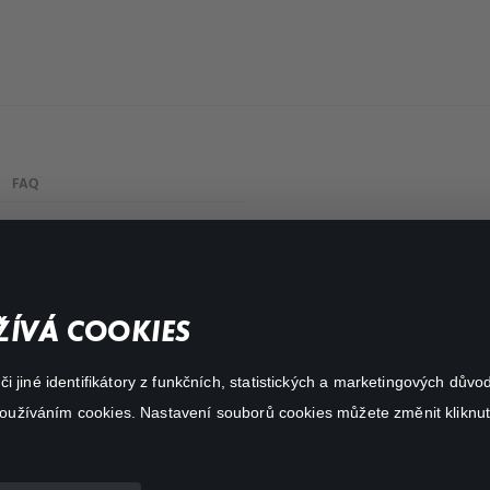
FAQ
Můj účet
Důležité odkazy
ÍVÁ COOKIES
 jiné identifikátory z funkčních, statistických a marketingových dův
 používáním cookies. Nastavení souborů cookies můžete změnit kliknut