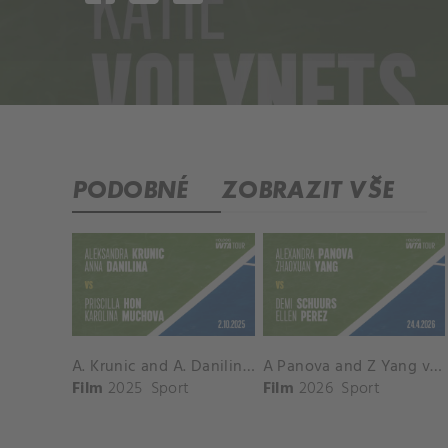
PODOBNÉ
ZOBRAZIT VŠE
A. Krunic and A. Danilina vs. P. Hon and K. Muchova Match Highlights - BEIJING_Capital Group Diamond ( October 02, 2025)
A Panova and Z Yang vs D Schuurs and E Perez Match Highlights - MADRID_Court 8 ( April 24, 2026)
Film
2025
Sport
Film
2026
Sport