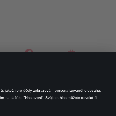
facebook
instagram
youtube
odů, jakož i pro účely zobrazování personalizovaného obsahu.
ím na tlačítko "Nastavení". Svůj souhlas můžete odvolat či
Canal+ Luxembourg S. à r.l. se sídlem Rue Albert Borschette 4,
L-1246 Luxembourg R.C.S.
Luxembourg: B 87.905