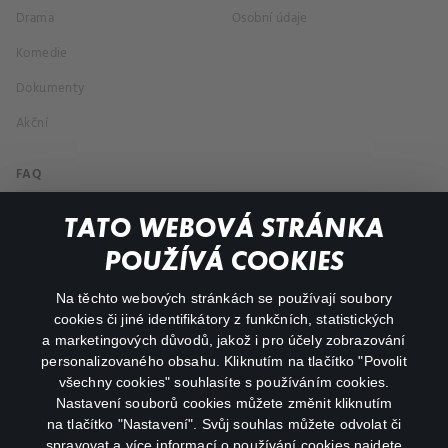
Drama
Osobní údaje
Komedie
Dokumenty
Akční
FAQ
Můj účet
TATO WEBOVÁ STRÁNKA
Důležité odkazy
POUŽÍVÁ COOKIES
Na těchto webových stránkách se používají soubory
facebook
instagram
cookies či jiné identifikátory z funkčních, statistických
a marketingových důvodů, jakož i pro účely zobrazování
personalizovaného obsahu. Kliknutím na tlačítko "Povolit
youtube
všechny cookies" souhlasíte s používáním cookies.
Nastavení souborů cookies můžete změnit kliknutím
na tlačítko "Nastavení". Svůj souhlas můžete odvolat či
spravovat a více informací o používání cookies najdete