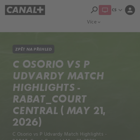
search
expand_more
person
CS
Přehled titulů
Apple TV
Moloch
Více
expand_more
ZPĚT NA PŘEHLED
C OSORIO VS P
UDVARDY MATCH
HIGHLIGHTS -
RABAT_COURT
CENTRAL ( MAY 21,
2026)
C Osorio vs P Udvardy Match Highlights -