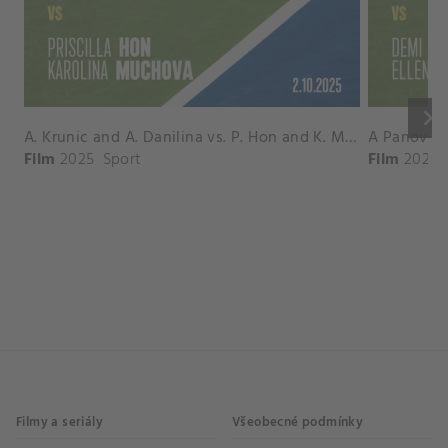
keyboard_arrow_right
A. Krunic and A. Danilina vs. P. Hon and K. Muchova Match Highlights - BEIJING_Capital Group Diamond ( October 02, 2025)
Film
2025
Sport
Film
2026
Filmy a seriály
Všeobecné podmínky