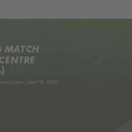
ch
Dcera národa
G MATCH
_CENTRE
)
re Court ( April 14, 2026).