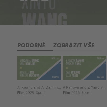
PODOBNÉ
ZOBRAZIT VŠE
A. Krunic and A. Danilina vs. P. Hon and K. Muchova Match Highlights - BEIJING_Capital Group Diamond ( October 02, 2025)
A Panova and Z Yang vs D Schuurs and E Perez Match Highlights - MADRID_Court 8 ( April 24, 2026)
Film
2025
Sport
Film
2026
Sport