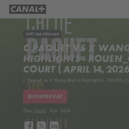
Přehled titulů
Apple TV
Molo
ZPĚT NA PŘEHLED
C PAQUET VS X WAN
HIGHLIGHTS - ROUEN
COURT ( APRIL 14, 2026
C Paquet vs X Wang Match Highlights - ROUEN_Cent
REGISTROVAT
Žánr:
Sport
Rok: 2026