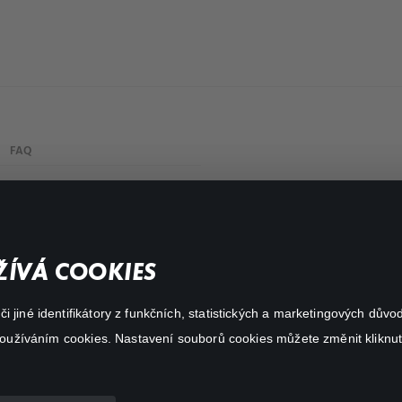
FAQ
Můj účet
Důležité odkazy
ÍVÁ COOKIES
 jiné identifikátory z funkčních, statistických a marketingových dův
 používáním cookies. Nastavení souborů cookies můžete změnit kliknut