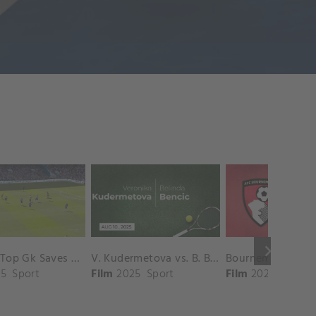
keyboard_arrow_right
Chelsea Top Gk Saves vs. Crystal Palace
V. Kudermetova vs. B. Bencic Match Highlights - CINCINNATI_Champions Court ( August 10, 2025)
5
Sport
Film
2025
Sport
Film
2025
Sport