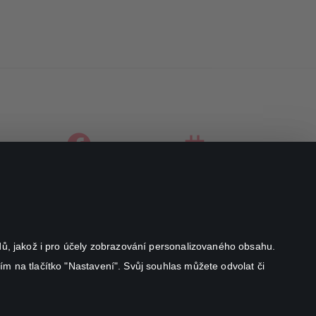
facebook
instagram
youtube
odů, jakož i pro účely zobrazování personalizovaného obsahu.
ím na tlačítko "Nastavení". Svůj souhlas můžete odvolat či
Canal+ Luxembourg S. à r.l. se sídlem Rue Albert Borschette 4,
L-1246 Luxembourg R.C.S.
Luxembourg: B 87.905