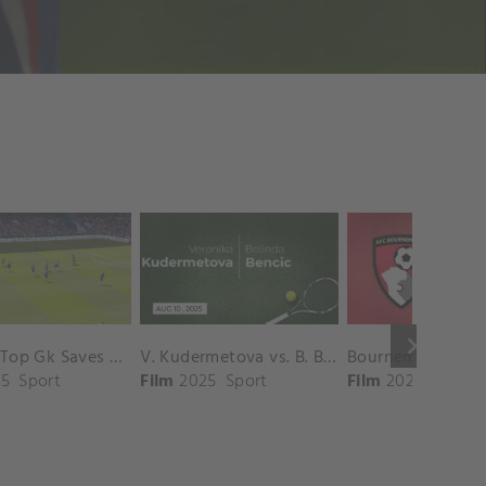
keyboard_arrow_right
Chelsea Top Gk Saves vs. Crystal Palace
V. Kudermetova vs. B. Bencic Match Highlights - CINCINNATI_Champions Court ( August 10, 2025)
5
Sport
Film
2025
Sport
Film
2025
Sport