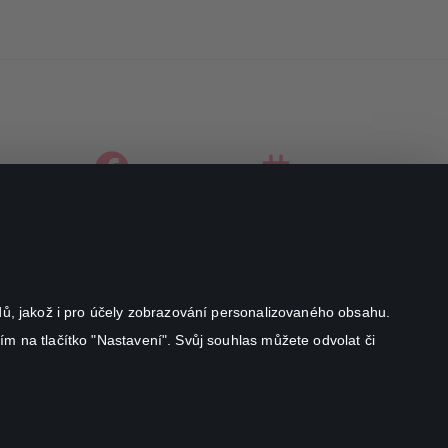
facebook
instagram
youtube
odů, jakož i pro účely zobrazování personalizovaného obsahu.
ím na tlačítko "Nastavení". Svůj souhlas můžete odvolat či
Canal+ Luxembourg S. à r.l. se sídlem Rue Albert Borschette 4,
L-1246 Luxembourg R.C.S.
Luxembourg: B 87.905
Všechna práva vyhrazena