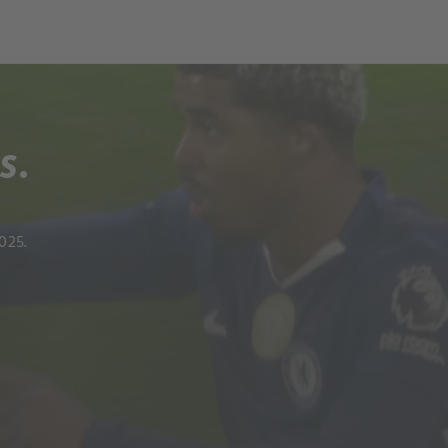
ch
Dcera národa
S.
025.