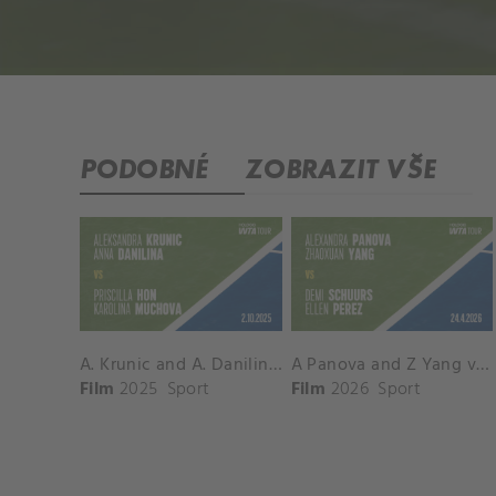
PODOBNÉ
ZOBRAZIT VŠE
A. Krunic and A. Danilina vs. P. Hon and K. Muchova Match Highlights - BEIJING_Capital Group Diamond ( October 02, 2025)
A Panova and Z Yang vs D Schuurs and E Perez Match Highlights - MADRID_Court 8 ( April 24, 2026)
Film
2025
Sport
Film
2026
Sport