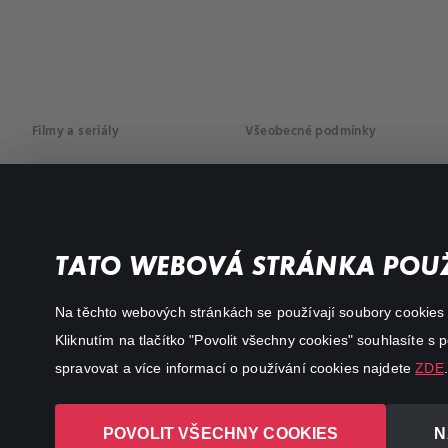
Filmy a seriály
Všeobecné podmínky
Drama
Osobní údaje
Komedie
Dokumenty
TATO WEBOVÁ STRÁNKA POUŽ
Akční
Na těchto webových stránkách se používají soubory cookies či
Kliknutím na tlačítko "Povolit všechny cookies" souhlasíte s
spravovat a více informací o používání cookies najdete
ZDE
.
POVOLIT VŠECHNY COOKIES
N