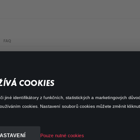
FAQ
Můj účet
Důležité odkazy
ÍVÁ COOKIES
 jiné identifikátory z funkčních, statistických a marketingových dův
 používáním cookies. Nastavení souborů cookies můžete změnit kliknut
ASTAVENÍ
Pouze nutné cookies