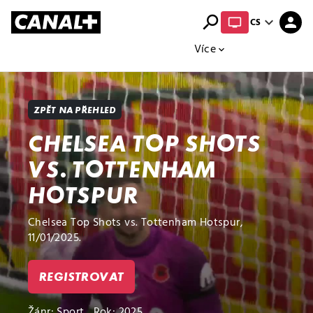
search
expand_more
person
CS
Přehled titulů
Apple TV
Moloch
Více
expand_more
ZPĚT NA PŘEHLED
CHELSEA TOP SHOTS
VS. TOTTENHAM
HOTSPUR
Chelsea Top Shots vs. Tottenham Hotspur,
11/01/2025.
REGISTROVAT
Žánr:
Sport
Rok: 2025