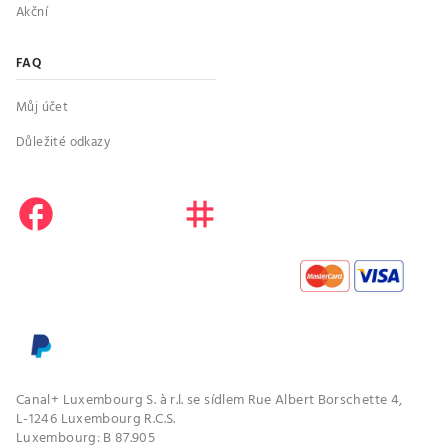
Akční
FAQ
Můj účet
Důležité odkazy
facebook
instagram
youtube
Canal+ Luxembourg S. à r.l. se sídlem Rue Albert Borschette 4,
L-1246 Luxembourg R.C.S.
Luxembourg: B 87.905