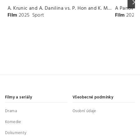
keyboard_arrow_right
A. Krunic and A. Danilina vs. P. Hon and K. Muchova Match Highlights - BEIJING_Capital Group Diamond ( October 02, 2025)
Film
2025
Sport
Film
2026
Filmy a seriály
Všeobecné podmínky
Drama
Osobní údaje
Komedie
Dokumenty