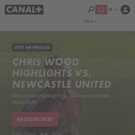
search
expand_more
person
CS
Přehled titulů
Apple TV
Moloch
Více
expand_more
ZPĚT NA PŘEHLED
CHRIS WOOD
HIGHLIGHTS VS.
NEWCASTLE UNITED
Chris Wood Highlights vs. Newcastle United,
05/10/2026.
REGISTROVAT
Žánr:
Sport
Rok: 2026