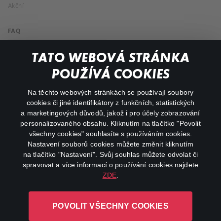
Akční
FAQ
Můj účet
TATO WEBOVÁ STRÁNKA
Důležité odkazy
POUŽÍVÁ COOKIES
Na těchto webových stránkách se používají soubory
facebook
instagram
cookies či jiné identifikátory z funkčních, statistických
a marketingových důvodů, jakož i pro účely zobrazování
personalizovaného obsahu. Kliknutím na tlačítko "Povolit
youtube
všechny cookies" souhlasíte s používáním cookies.
Nastavení souborů cookies můžete změnit kliknutím
na tlačítko "Nastavení". Svůj souhlas můžete odvolat či
spravovat a více informací o používání cookies najdete
ZDE
.
Canal+ Luxembourg S. à r.l. se sídlem Rue Albert Borschette 4,
L-1246 Luxembourg R.C.S.
POVOLIT VŠECHNY COOKIES
Luxembourg: B 87.905