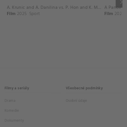
keyboard_arrow_right
A. Krunic and A. Danilina vs. P. Hon and K. Muchova Match Highlights - BEIJING_Capital Group Diamond ( October 02, 2025)
Film
2025
Sport
Film
2026
Filmy a seriály
Všeobecné podmínky
Drama
Osobní údaje
Komedie
Dokumenty