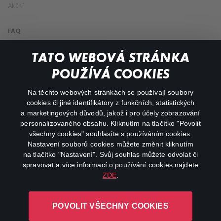
Akční
FAQ
Můj účet
TATO WEBOVÁ STRÁNKA
Důležité odkazy
POUŽÍVÁ COOKIES
Na těchto webových stránkách se používají soubory
facebook
instagram
cookies či jiné identifikátory z funkčních, statistických
a marketingových důvodů, jakož i pro účely zobrazování
personalizovaného obsahu. Kliknutím na tlačítko "Povolit
youtube
všechny cookies" souhlasíte s používáním cookies.
Nastavení souborů cookies můžete změnit kliknutím
na tlačítko "Nastavení". Svůj souhlas můžete odvolat či
spravovat a více informací o používání cookies najdete
ZDE
.
Canal+ Luxembourg S. à r.l. se sídlem Rue Albert Borschette 4,
L-1246 Luxembourg R.C.S.
POVOLIT VŠECHNY COOKIES
Luxembourg: B 87.905