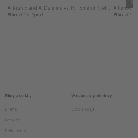
keyboard_arrow_right
A. Krunic and A. Danilina vs. P. Hon and K. Muchova Match Highlights - BEIJING_Capital Group Diamond ( October 02, 2025)
Film
2025
Sport
Film
2026
Filmy a seriály
Všeobecné podmínky
Drama
Osobní údaje
Komedie
Dokumenty