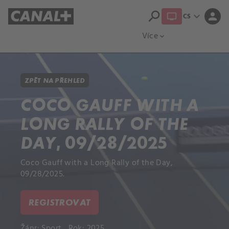
search
expand_more
person
CS
Přehled titulů
Apple TV
Moloch
Více
expand_more
ZPĚT NA PŘEHLED
COCO GAUFF WITH A
LONG RALLY OF THE
DAY, 09/28/2025
Coco Gauff with a Long Rally of the Day,
09/28/2025.
REGISTROVAT
Žánr:
Sport
Rok: 2025