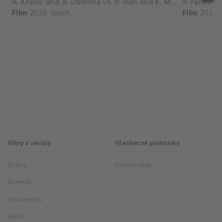
A. Krunic and A. Danilina vs. P. Hon and K. Muchova Match Highlights - BEIJING_Capital Group Diamond ( October 02, 2025)
Film
2025
Sport
Film
2026
Filmy a seriály
Všeobecné podmínky
Drama
Osobní údaje
Komedie
Dokumenty
Akční