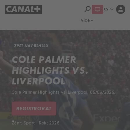
search
expand_more
person
CS
Přehled titulů
Apple TV
Moloch
Více
expand_more
ZPĚT NA PŘEHLED
COLE PALMER
HIGHLIGHTS VS.
LIVERPOOL
Cole Palmer Highlights vs. Liverpool, 05/09/2026.
REGISTROVAT
Žánr:
Sport
Rok: 2026