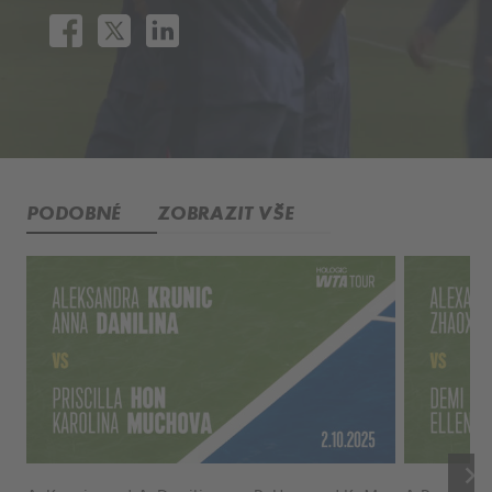
PODOBNÉ
ZOBRAZIT VŠE
keyboard_arrow_right