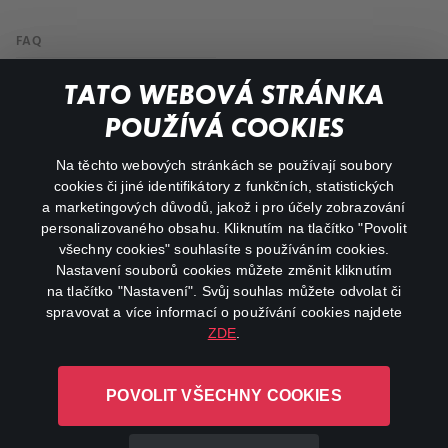
FAQ
Můj účet
TATO WEBOVÁ STRÁNKA
Důležité odkazy
POUŽÍVÁ COOKIES
Na těchto webových stránkách se používají soubory
facebook
instagram
cookies či jiné identifikátory z funkčních, statistických
a marketingových důvodů, jakož i pro účely zobrazování
personalizovaného obsahu. Kliknutím na tlačítko "Povolit
youtube
všechny cookies" souhlasíte s používáním cookies.
Nastavení souborů cookies můžete změnit kliknutím
na tlačítko "Nastavení". Svůj souhlas můžete odvolat či
spravovat a více informací o používání cookies najdete
ZDE
.
Canal+ Luxembourg S. à r.l. se sídlem Rue Albert Borschette 4,
L-1246 Luxembourg R.C.S.
POVOLIT VŠECHNY COOKIES
Luxembourg: B 87.905
Všechna práva vyhrazena