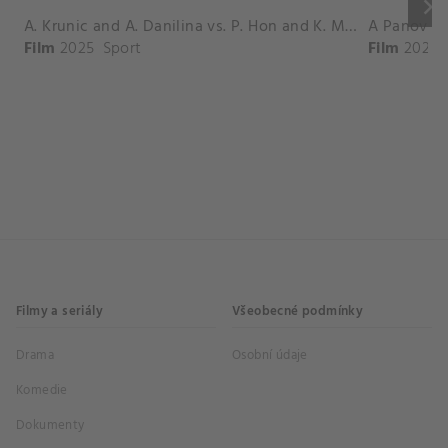
keyboard_arrow_right
A. Krunic and A. Danilina vs. P. Hon and K. Muchova Match Highlights - BEIJING_Capital Group Diamond ( October 02, 2025)
Film
2025
Sport
Film
2026
Filmy a seriály
Všeobecné podmínky
Drama
Osobní údaje
Komedie
Dokumenty