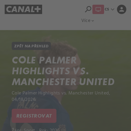
search
expand_more
person
CS
Přehled titulů
Apple TV
Moloch
Více
expand_more
ZPĚT NA PŘEHLED
COLE PALMER
HIGHLIGHTS VS.
MANCHESTER UNITED
Cole Palmer Highlights vs. Manchester United,
04/18/2026.
REGISTROVAT
Žánr:
Sport
Rok: 2026