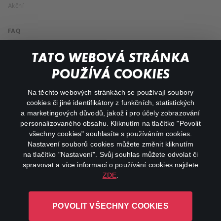
Akční
FAQ
Můj účet
TATO WEBOVÁ STRÁNKA
Důležité odkazy
POUŽÍVÁ COOKIES
Na těchto webových stránkách se používají soubory
facebook
instagram
cookies či jiné identifikátory z funkčních, statistických
a marketingových důvodů, jakož i pro účely zobrazování
personalizovaného obsahu. Kliknutím na tlačítko "Povolit
youtube
všechny cookies" souhlasíte s používáním cookies.
Nastavení souborů cookies můžete změnit kliknutím
na tlačítko "Nastavení". Svůj souhlas můžete odvolat či
spravovat a více informací o používání cookies najdete
ZDE
.
Canal+ Luxembourg S. à r.l. se sídlem Rue Albert Borschette 4,
L-1246 Luxembourg R.C.S.
POVOLIT VŠECHNY COOKIES
Luxembourg: B 87.905