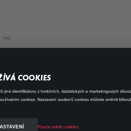
FAQ
Můj účet
Důležité odkazy
ÍVÁ COOKIES
 jiné identifikátory z funkčních, statistických a marketingových dův
 používáním cookies. Nastavení souborů cookies můžete změnit kliknut
ASTAVENÍ
Pouze nutné cookies