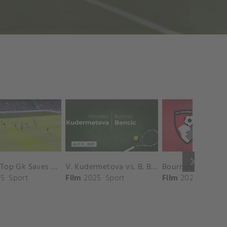
keyboard_arrow_right
Chelsea Top Gk Saves vs. Crystal Palace
V. Kudermetova vs. B. Bencic Match Highlights - CINCINNATI_Champions Court ( August 10, 2025)
5
Sport
Film
2025
Sport
Film
2025
Sport