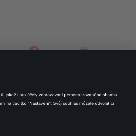
facebook
instagram
youtube
odů, jakož i pro účely zobrazování personalizovaného obsahu.
ím na tlačítko "Nastavení". Svůj souhlas můžete odvolat či
Canal+ Luxembourg S. à r.l. se sídlem Rue Albert Borschette 4,
L-1246 Luxembourg R.C.S.
Luxembourg: B 87.905
Všechna práva vyhrazena