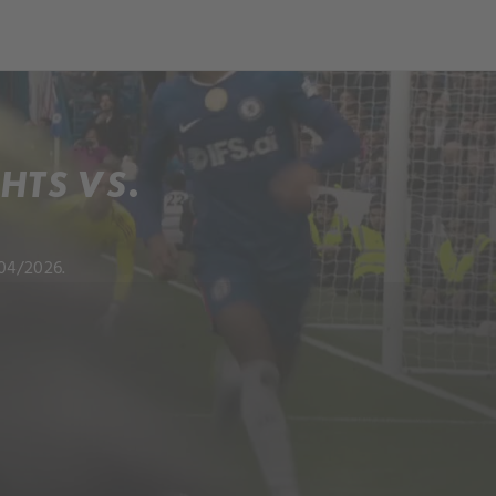
ch
Dcera národa
HTS VS.
04/2026.