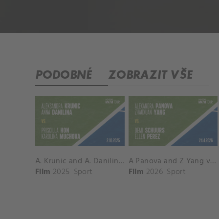
PODOBNÉ
ZOBRAZIT VŠE
A. Krunic and A. Danilina vs. P. Hon and K. Muchova Match Highlights - BEIJING_Capital Group Diamond ( October 02, 2025)
A Panova and Z Yang vs D Schuurs and E Perez Match Highlights - MADRID_Court 8 ( April 24, 2026)
Film
2025
Sport
Film
2026
Sport