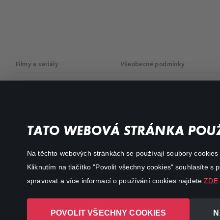
Filmy a seriály
Všeobecné podmínky
Drama
Osobní údaje
Komedie
Dokumenty
TATO WEBOVÁ STRÁNKA POUŽ
Akční
Na těchto webových stránkách se používají soubory cookies či
Kliknutím na tlačítko "Povolit všechny cookies" souhlasíte s
spravovat a více informací o používání cookies najdete
ZDE
.
POVOLIT VŠECHNY COOKIES
N