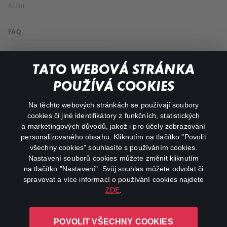
Akční
FAQ
Můj účet
TATO WEBOVÁ STRÁNKA
Důležité odkazy
POUŽÍVÁ COOKIES
Na těchto webových stránkách se používají soubory
facebook
instagram
cookies či jiné identifikátory z funkčních, statistických
a marketingových důvodů, jakož i pro účely zobrazování
personalizovaného obsahu. Kliknutím na tlačítko "Povolit
youtube
všechny cookies" souhlasíte s používáním cookies.
Nastavení souborů cookies můžete změnit kliknutím
na tlačítko "Nastavení". Svůj souhlas můžete odvolat či
spravovat a více informací o používání cookies najdete
ZDE
.
Canal+ Luxembourg S. à r.l. se sídlem Rue Albert Borschette 4,
L-1246 Luxembourg R.C.S.
POVOLIT VŠECHNY COOKIES