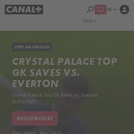
search
expand_more
person
CS
Přehled titulů
Apple TV
Moloch
Více
expand_more
ZPĚT NA PŘEHLED
CRYSTAL PALACE TOP
GK SAVES VS.
EVERTON
Crystal Palace Top Gk Saves vs. Everton,
10/05/2025.
REGISTROVAT
Žánr:
Sport
Rok: 2025