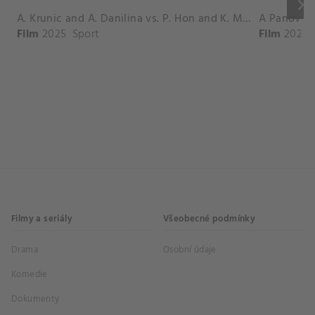
keyboard_arrow_right
A. Krunic and A. Danilina vs. P. Hon and K. Muchova Match Highlights - BEIJING_Capital Group Diamond ( October 02, 2025)
Film
2025
Sport
Film
2026
Filmy a seriály
Všeobecné podmínky
Drama
Osobní údaje
Komedie
Dokumenty