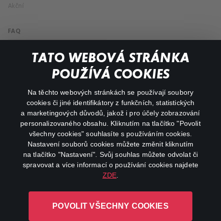
Akční
FAQ
Můj účet
TATO WEBOVÁ STRÁNKA
Důležité odkazy
POUŽÍVÁ COOKIES
Na těchto webových stránkách se používají soubory
facebook
instagram
cookies či jiné identifikátory z funkčních, statistických
a marketingových důvodů, jakož i pro účely zobrazování
personalizovaného obsahu. Kliknutím na tlačítko "Povolit
youtube
všechny cookies" souhlasíte s používáním cookies.
Nastavení souborů cookies můžete změnit kliknutím
na tlačítko "Nastavení". Svůj souhlas můžete odvolat či
spravovat a více informací o používání cookies najdete
ZDE
.
Canal+ Luxembourg S. à r.l. se sídlem Rue Albert Borschette 4,
L-1246 Luxembourg R.C.S.
POVOLIT VŠECHNY COOKIES
Luxembourg: B 87.905