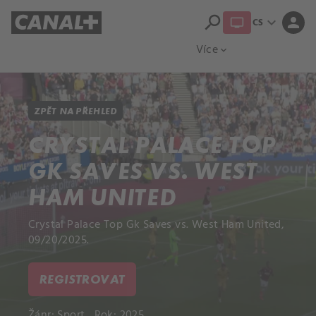
search
expand_more
person
CS
Přehled titulů
Apple TV
Moloch
Více
expand_more
ZPĚT NA PŘEHLED
CRYSTAL PALACE TOP
GK SAVES VS. WEST
HAM UNITED
Crystal Palace Top Gk Saves vs. West Ham United,
09/20/2025.
REGISTROVAT
Žánr:
Sport
Rok: 2025