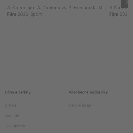
keyboard_arrow_right
A. Krunic and A. Danilina vs. P. Hon and K. Muchova Match Highlights - BEIJING_Capital Group Diamond ( October 02, 2025)
Film
2025
Sport
Film
2026
Filmy a seriály
Všeobecné podmínky
Drama
Osobní údaje
Komedie
Dokumenty