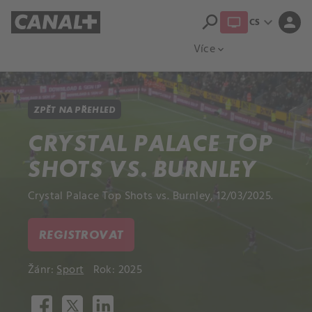
search
expand_more
person
CS
Přehled titulů
Apple TV
Moloch
Více
expand_more
ZPĚT NA PŘEHLED
CRYSTAL PALACE TOP
SHOTS VS. BURNLEY
Crystal Palace Top Shots vs. Burnley, 12/03/2025.
REGISTROVAT
Žánr:
Sport
Rok: 2025