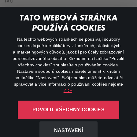
FAQ
Můj účet
TATO WEBOVÁ STRÁNKA
Důležité odkazy
POUŽÍVÁ COOKIES
Na těchto webových stránkách se používají soubory
facebook
instagram
cookies či jiné identifikátory z funkčních, statistických
a marketingových důvodů, jakož i pro účely zobrazování
personalizovaného obsahu. Kliknutím na tlačítko "Povolit
youtube
všechny cookies" souhlasíte s používáním cookies.
Nastavení souborů cookies můžete změnit kliknutím
na tlačítko "Nastavení". Svůj souhlas můžete odvolat či
spravovat a více informací o používání cookies najdete
ZDE
.
Canal+ Luxembourg S. à r.l. se sídlem Rue Albert Borschette 4,
L-1246 Luxembourg R.C.S.
POVOLIT VŠECHNY COOKIES
Luxembourg: B 87.905
Všechna práva vyhrazena
NASTAVENÍ
©
2026