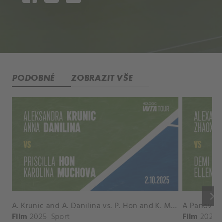
PODOBNÉ
ZOBRAZIT VŠE
keyboard_arrow_right
A. Krunic and A. Danilina vs. P. Hon and K. Muchova Match Highlights - BEIJING_Capital Group Diamond ( October 02, 2025)
Film
2025
Sport
Film
2026