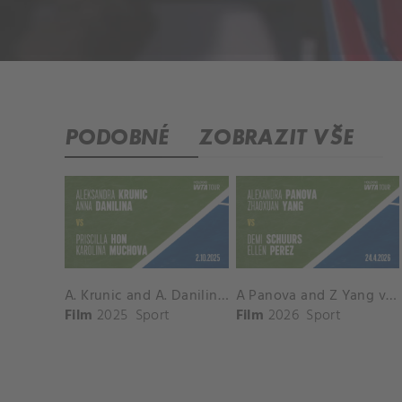
PODOBNÉ
ZOBRAZIT VŠE
A. Krunic and A. Danilina vs. P. Hon and K. Muchova Match Highlights - BEIJING_Capital Group Diamond ( October 02, 2025)
A Panova and Z Yang vs D Schuurs and E Perez Match Highlights - MADRID_Court 8 ( April 24, 2026)
Film
2025
Sport
Film
2026
Sport