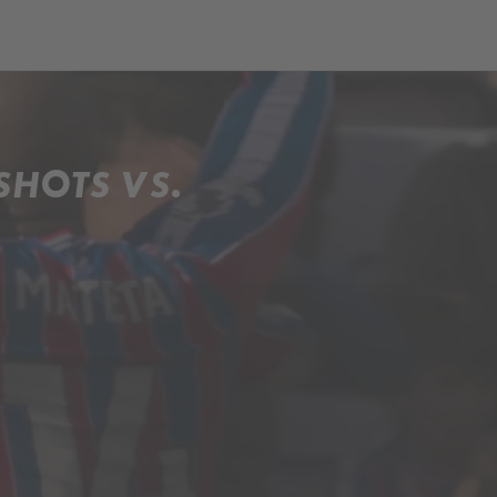
ch
Dcera národa
SHOTS VS.
.