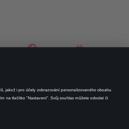
facebook
instagram
youtube
odů, jakož i pro účely zobrazování personalizovaného obsahu.
ím na tlačítko "Nastavení". Svůj souhlas můžete odvolat či
Canal+ Luxembourg S. à r.l. se sídlem Rue Albert Borschette 4,
L-1246 Luxembourg R.C.S.
Luxembourg: B 87.905
Všechna práva vyhrazena