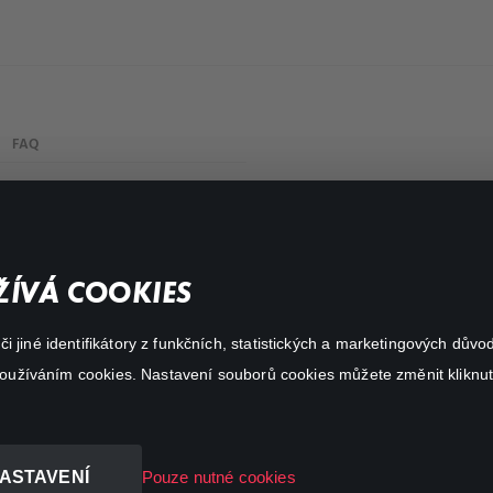
FAQ
Můj účet
Důležité odkazy
ÍVÁ COOKIES
 jiné identifikátory z funkčních, statistických a marketingových dův
 používáním cookies. Nastavení souborů cookies můžete změnit kliknut
ASTAVENÍ
Pouze nutné cookies