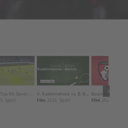
keyboard_arrow_right
Chelsea Top Gk Saves vs. Crystal Palace
V. Kudermetova vs. B. Bencic Match Highlights - CINCINNATI_Champions Court ( August 10, 2025)
5
Sport
Film
2025
Sport
Film
2025
Sport