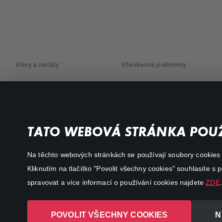
Filmy a seriály
Všeobecné podmínky
Drama
Osobní údaje
Komedie
Dokumenty
TATO WEBOVÁ STRÁNKA POUŽ
Akční
Na těchto webových stránkách se používají soubory cookies či
Kliknutím na tlačítko "Povolit všechny cookies" souhlasíte s
spravovat a více informací o používání cookies najdete
ZDE
.
POVOLIT VŠECHNY COOKIES
N