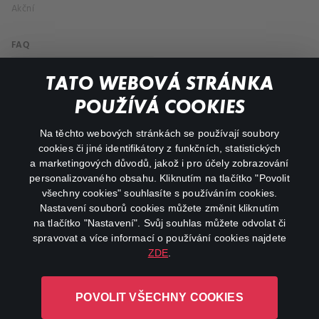
Akční
FAQ
Můj účet
TATO WEBOVÁ STRÁNKA
Důležité odkazy
POUŽÍVÁ COOKIES
Na těchto webových stránkách se používají soubory
facebook
instagram
cookies či jiné identifikátory z funkčních, statistických
a marketingových důvodů, jakož i pro účely zobrazování
personalizovaného obsahu. Kliknutím na tlačítko "Povolit
youtube
všechny cookies" souhlasíte s používáním cookies.
Nastavení souborů cookies můžete změnit kliknutím
na tlačítko "Nastavení". Svůj souhlas můžete odvolat či
spravovat a více informací o používání cookies najdete
ZDE
.
Canal+ Luxembourg S. à r.l. se sídlem Rue Albert Borschette 4,
L-1246 Luxembourg R.C.S.
POVOLIT VŠECHNY COOKIES
Luxembourg: B 87.905