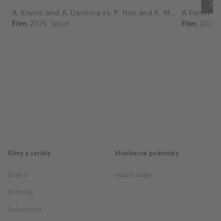
keyboard_arrow_right
A. Krunic and A. Danilina vs. P. Hon and K. Muchova Match Highlights - BEIJING_Capital Group Diamond ( October 02, 2025)
Film
2025
Sport
Film
2026
Filmy a seriály
Všeobecné podmínky
Drama
Osobní údaje
Komedie
Dokumenty