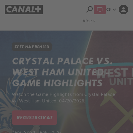
search
expand_more
person
CS
Přehled titulů
Apple TV
Moloch
Více
expand_more
ZPĚT NA PŘEHLED
CRYSTAL PALACE VS.
WEST HAM UNITED -
GAME HIGHLIGHTS
Watch the Game Highlights from Crystal Palace
vs. West Ham United, 04/20/2026.
REGISTROVAT
Žánr:
Sport
Rok: 2026