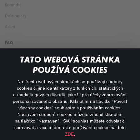
Komedie
Dokumenty
Akční
FAQ
Můj účet
TATO WEBOVÁ STRÁNKA
Důležité odkazy
POUŽÍVÁ COOKIES
Na těchto webových stránkách se používají soubory
facebook
instagram
cookies či jiné identifikátory z funkčních, statistických
a marketingových důvodů, jakož i pro účely zobrazování
personalizovaného obsahu. Kliknutím na tlačítko "Povolit
youtube
všechny cookies" souhlasíte s používáním cookies.
Nastavení souborů cookies můžete změnit kliknutím
na tlačítko "Nastavení". Svůj souhlas můžete odvolat či
spravovat a více informací o používání cookies najdete
ZDE
.