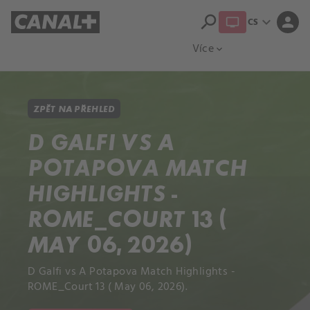
search
expand_more
person
CS
Přehled titulů
Apple TV
Moloch
Více
expand_more
ZPĚT NA PŘEHLED
D GALFI VS A
POTAPOVA MATCH
HIGHLIGHTS -
ROME_COURT 13 (
MAY 06, 2026)
D Galfi vs A Potapova Match Highlights -
ROME_Court 13 ( May 06, 2026).