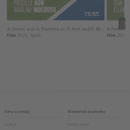
keyboard_arrow_right
A. Krunic and A. Danilina vs. P. Hon and K. Muchova Match Highlights - BEIJING_Capital Group Diamond ( October 02, 2025)
Film
2025
Sport
Film
2026
Filmy a seriály
Všeobecné podmínky
Drama
Osobní údaje