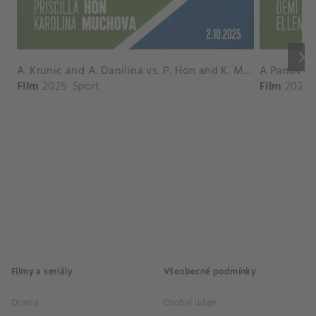
keyboard_arrow_right
A. Krunic and A. Danilina vs. P. Hon and K. Muchova Match Highlights - BEIJING_Capital Group Diamond ( October 02, 2025)
Film
2025
Sport
Film
2026
Filmy a seriály
Všeobecné podmínky
Drama
Osobní údaje