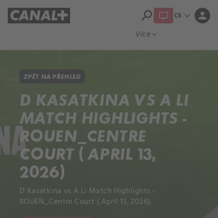
search
expand_more
person
CS
Přehled titulů
Apple TV
Moloch
Více
expand_more
ZPĚT NA PŘEHLED
D KASATKINA VS A LI
MATCH HIGHLIGHTS -
ROUEN_CENTRE
COURT ( APRIL 13,
2026)
D Kasatkina vs A Li Match Highlights -
ROUEN_Centre Court ( April 13, 2026).