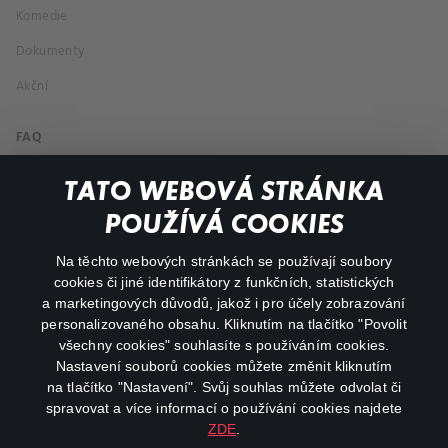
Komedie
Dokumenty
Akční
FAQ
Můj účet
TATO WEBOVÁ STRÁNKA
Důležité odkazy
POUŽÍVÁ COOKIES
Na těchto webových stránkách se používají soubory
facebook
instagram
cookies či jiné identifikátory z funkčních, statistických
a marketingových důvodů, jakož i pro účely zobrazování
personalizovaného obsahu. Kliknutím na tlačítko "Povolit
youtube
všechny cookies" souhlasíte s používáním cookies.
Nastavení souborů cookies můžete změnit kliknutím
na tlačítko "Nastavení". Svůj souhlas můžete odvolat či
spravovat a více informací o používání cookies najdete
ZDE
.