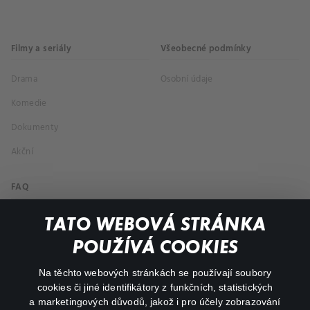
Filmy a seriály
Všeobecné podmínky
Drama
Osobní údaje
Komedie
Dokumenty
Akční
FAQ
Můj účet
TATO WEBOVÁ STRÁNKA
Důležité odkazy
POUŽÍVÁ COOKIES
Na těchto webových stránkách se používají soubory
facebook
instagram
cookies či jiné identifikátory z funkčních, statistických
a marketingových důvodů, jakož i pro účely zobrazování