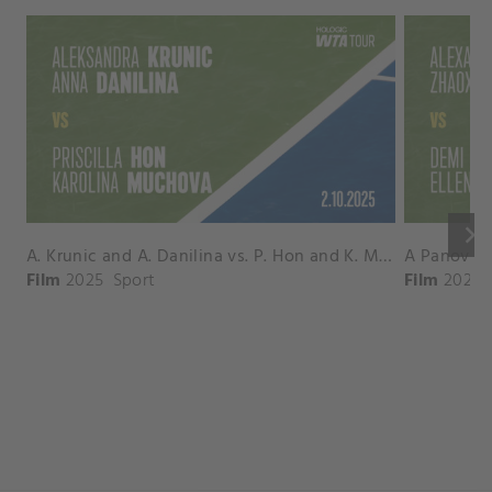
keyboard_arrow_right
A. Krunic and A. Danilina vs. P. Hon and K. Muchova Match Highlights - BEIJING_Capital Group Diamond ( October 02, 2025)
Film
2025
Sport
Film
2026