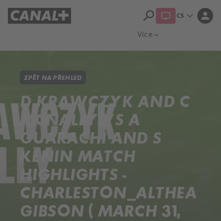
search
expand_more
person
CS
Přehled titulů
Apple TV
Moloch
Více
expand_more
ZPĚT NA PŘEHLED
D KRAWCZYK AND C
MCNALLY VS A
GUARACHI AND S
KENIN MATCH
HIGHLIGHTS -
CHARLESTON_ALTHEA
GIBSON ( MARCH 31,