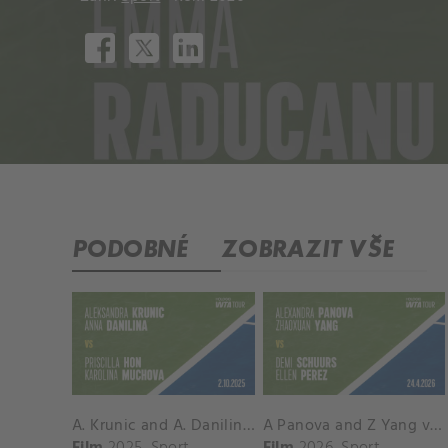
PODOBNÉ
ZOBRAZIT VŠE
A. Krunic and A. Danilina vs. P. Hon and K. Muchova Match Highlights - BEIJING_Capital Group Diamond ( October 02, 2025)
A Panova and Z Yang vs D Schuurs and E Perez Match Highlights - MADRID_Court 8 ( April 24, 2026)
Film
2025
Sport
Film
2026
Sport