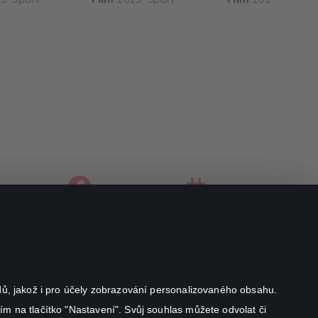
facebook
instagram
youtube
odů, jakož i pro účely zobrazování personalizovaného obsahu.
ím na tlačítko "Nastavení". Svůj souhlas můžete odvolat či