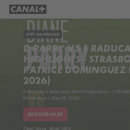
Přehled titulů
Apple TV
Molo
ZPĚT NA PŘEHLED
D PARRY VS E RADUC
HIGHLIGHTS - STRAS
PATRICE DOMINGUEZ (
2026)
D Parry vs E Raducanu Match Highlights - STRAS
Dominguez ( May 19, 2026).
REGISTROVAT
Žánr:
Sport
Rok: 2026