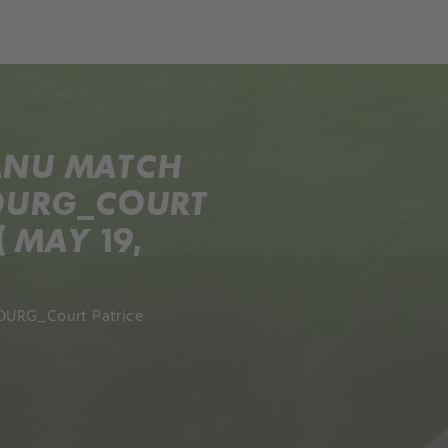
ch
Dcera národa
ANU MATCH
BOURG_COURT
 MAY 19,
BOURG_Court Patrice