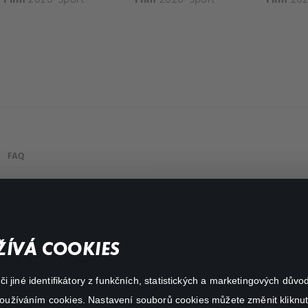
FAQ
Můj účet
Důležité odkazy
ÍVÁ COOKIES
 jiné identifikátory z funkčních, statistických a marketingových dův
 používáním cookies. Nastavení souborů cookies můžete změnit kliknut