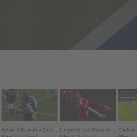
Aston Villa with a Spectacular Goal vs. Nottingham Forest
Liverpool Top Shots vs. Fulham
Film
2026
Sport
Film
2026
Sport
Film
202