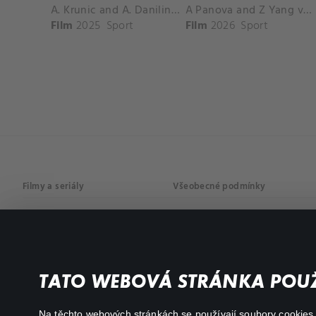
A. Krunic and A. Danilina vs. P. Hon and K. Muchova Match Highlights - BEIJING_Capital Group Diamond ( October 02, 2025)
A Panova and Z Yang vs D Schuurs and E Perez Match Highlights - MADRID_Court 8 ( April 24, 2026)
Film
2025
Sport
Film
2026
Sport
Filmy a seriály
Všeobecné podmínky
Drama
Osobní údaje
Komedie
Dokumenty
TATO WEBOVÁ STRÁNKA POUŽ
Akční
Na těchto webových stránkách se používají soubory cookies či