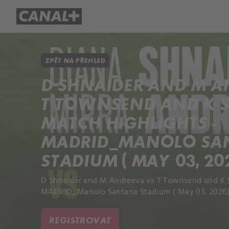
Přehled titulů
Apple TV
Molo
ZPĚT NA PŘEHLED
D SHNAIDER AND M A
T TOWNSEND AND K 
MATCH HIGHLIGHTS -
MADRID_MANOLO SA
STADIUM ( MAY 03, 20
D Shnaider and M Andreeva vs T Townsend and K S
MADRID_Manolo Santana Stadium ( May 03, 2026)
REGISTROVAT