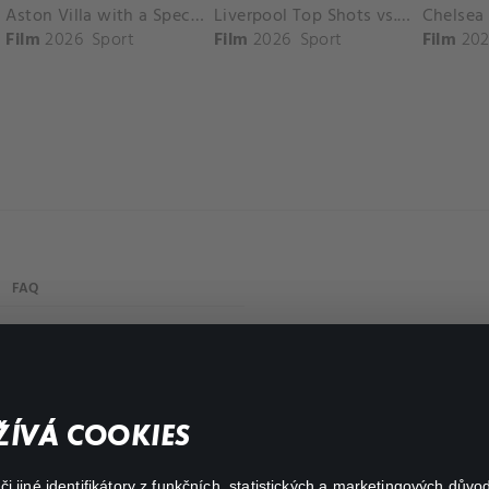
Aston Villa with a Spectacular Goal vs. Nottingham Forest
Liverpool Top Shots vs. Fulham
Film
2026
Sport
Film
2026
Sport
Film
202
FAQ
Můj účet
Důležité odkazy
ÍVÁ COOKIES
 jiné identifikátory z funkčních, statistických a marketingových dův