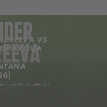
ch
Dcera národa
NDREEVA VS
SINIAKOVA
NTANA
26)
iniakova Match Highlights -
.