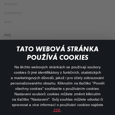
Komedie
Dokumenty
Akční
FAQ
Můj účet
TATO WEBOVÁ STRÁNKA
Důležité odkazy
POUŽÍVÁ COOKIES
Na těchto webových stránkách se používají soubory
facebook
instagram
cookies či jiné identifikátory z funkčních, statistických
a marketingových důvodů, jakož i pro účely zobrazování
personalizovaného obsahu. Kliknutím na tlačítko "Povolit
youtube
všechny cookies" souhlasíte s používáním cookies.
Nastavení souborů cookies můžete změnit kliknutím
na tlačítko "Nastavení". Svůj souhlas můžete odvolat či
spravovat a více informací o používání cookies najdete
ZDE
.