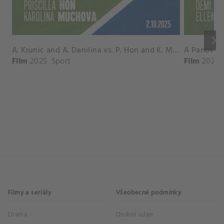
keyboard_arrow_right
A. Krunic and A. Danilina vs. P. Hon and K. Muchova Match Highlights - BEIJING_Capital Group Diamond ( October 02, 2025)
Film
2025
Sport
Film
2026
Filmy a seriály
Všeobecné podmínky
Drama
Osobní údaje