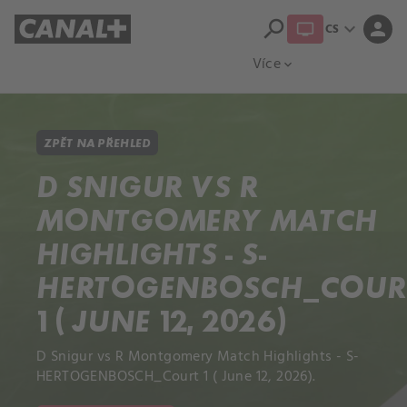
search
expand_more
person
CS
Přehled titulů
Apple TV
Moloch
Více
expand_more
ZPĚT NA PŘEHLED
D SNIGUR VS R
MONTGOMERY MATCH
HIGHLIGHTS - S-
HERTOGENBOSCH_COUR
1 ( JUNE 12, 2026)
D Snigur vs R Montgomery Match Highlights - S-
HERTOGENBOSCH_Court 1 ( June 12, 2026).