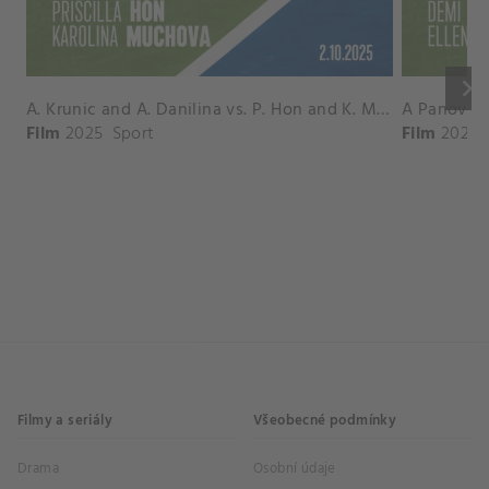
keyboard_arrow_right
A. Krunic and A. Danilina vs. P. Hon and K. Muchova Match Highlights - BEIJING_Capital Group Diamond ( October 02, 2025)
Film
2025
Sport
Film
2026
Filmy a seriály
Všeobecné podmínky
Drama
Osobní údaje