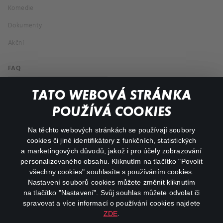
Komedie
Dokumenty
Akční
FAQ
Můj účet
TATO WEBOVÁ STRÁNKA
Důležité odkazy
POUŽÍVÁ COOKIES
Na těchto webových stránkách se používají soubory
facebook
instagram
cookies či jiné identifikátory z funkčních, statistických
a marketingových důvodů, jakož i pro účely zobrazování
personalizovaného obsahu. Kliknutím na tlačítko "Povolit
youtube
všechny cookies" souhlasíte s používáním cookies.
Nastavení souborů cookies můžete změnit kliknutím
na tlačítko "Nastavení". Svůj souhlas můžete odvolat či
spravovat a více informací o používání cookies najdete
ZDE
.