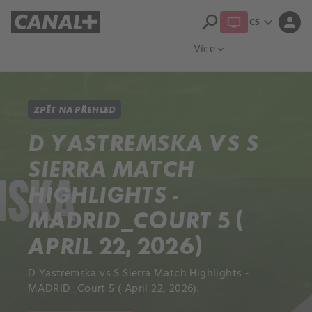
search
expand_more
person
CS
Přehled titulů
Apple TV
Moloch
Více
expand_more
ZPĚT NA PŘEHLED
D YASTREMSKA VS S
SIERRA MATCH
HIGHLIGHTS -
MADRID_COURT 5 (
APRIL 22, 2026)
D Yastremska vs S Sierra Match Highlights -
MADRID_Court 5 ( April 22, 2026).