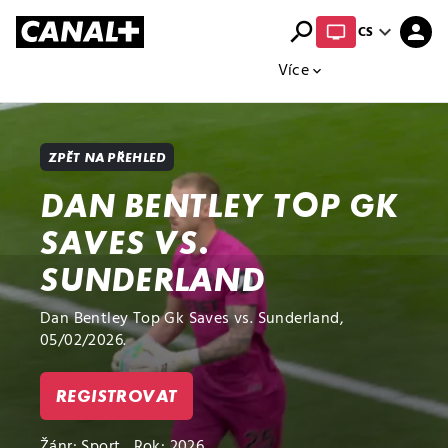
search
expand_more
person
CS
Přehled titulů
Apple TV
Moloch
Více
expand_more
ZPĚT NA PŘEHLED
DAN BENTLEY TOP GK
SAVES VS.
SUNDERLAND
Dan Bentley Top Gk Saves vs. Sunderland,
05/02/2026.
REGISTROVAT
Žánr:
Sport
Rok: 2026