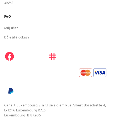
Akční
FAQ
Můj účet
Důležité odkazy
facebook
instagram
youtube
Canal+ Luxembourg S. à r.l. se sídlem Rue Albert Borschette 4,
L-1246 Luxembourg R.C.S.
Luxembourg: B 87.905