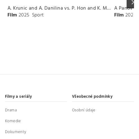
keyboard_arrow_right
A. Krunic and A. Danilina vs. P. Hon and K. Muchova Match Highlights - BEIJING_Capital Group Diamond ( October 02, 2025)
Film
2025
Sport
Film
2026
Filmy a seriály
Všeobecné podmínky
Drama
Osobní údaje
Komedie
Dokumenty