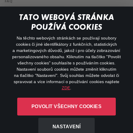
FAQ
Můj účet
TATO WEBOVÁ STRÁNKA
Důležité odkazy
POUŽÍVÁ COOKIES
Na těchto webových stránkách se používají soubory
facebook
instagram
cookies či jiné identifikátory z funkčních, statistických
a marketingových důvodů, jakož i pro účely zobrazování
personalizovaného obsahu. Kliknutím na tlačítko "Povolit
youtube
všechny cookies" souhlasíte s používáním cookies.
Nastavení souborů cookies můžete změnit kliknutím
na tlačítko "Nastavení". Svůj souhlas můžete odvolat či
spravovat a více informací o používání cookies najdete
ZDE
.
Canal+ Luxembourg S. à r.l. se sídlem Rue Albert Borschette 4,
L-1246 Luxembourg R.C.S.
POVOLIT VŠECHNY COOKIES
Luxembourg: B 87.905
Všechna práva vyhrazena
NASTAVENÍ
©
2026