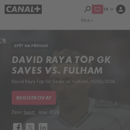
search
expand_more
person
CS
Přehled titulů
Apple TV
Moloch
Více
expand_more
ZPĚT NA PŘEHLED
DAVID RAYA TOP GK
SAVES VS. FULHAM
David Raya Top Gk Saves vs. Fulham, 05/02/2026.
REGISTROVAT
Žánr:
Sport
Rok: 2026