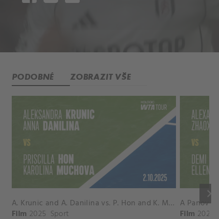
PODOBNÉ
ZOBRAZIT VŠE
keyboard_arrow_right
A. Krunic and A. Danilina vs. P. Hon and K. Muchova Match Highlights - BEIJING_Capital Group Diamond ( October 02, 2025)
Film
2025
Sport
Film
2026