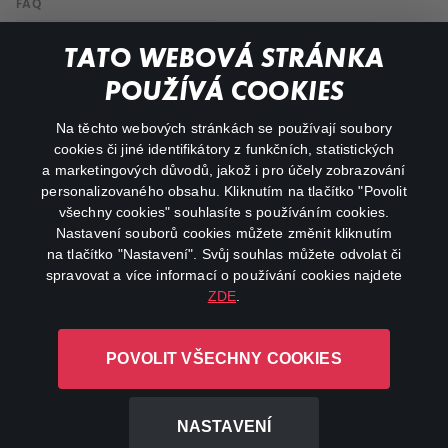
FAQ
Můj účet
TATO WEBOVÁ STRÁNKA
Důležité odkazy
POUŽÍVÁ COOKIES
Na těchto webových stránkách se používají soubory
facebook
instagram
cookies či jiné identifikátory z funkčních, statistických
a marketingových důvodů, jakož i pro účely zobrazování
personalizovaného obsahu. Kliknutím na tlačítko "Povolit
youtube
všechny cookies" souhlasíte s používáním cookies.
Nastavení souborů cookies můžete změnit kliknutím
na tlačítko "Nastavení". Svůj souhlas můžete odvolat či
spravovat a více informací o používání cookies najdete
ZDE
.
Canal+ Luxembourg S. à r.l. se sídlem Rue Albert Borschette 4,
L-1246 Luxembourg R.C.S.
POVOLIT VŠECHNY COOKIES
Luxembourg: B 87.905
Všechna práva vyhrazena
NASTAVENÍ
©
2026