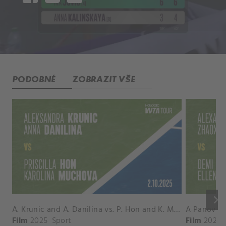
PODOBNÉ
ZOBRAZIT VŠE
keyboard_arrow_right
A. Krunic and A. Danilina vs. P. Hon and K. Muchova Match Highlights - BEIJING_Capital Group Diamond ( October 02, 2025)
Film
2025
Sport
Film
2026