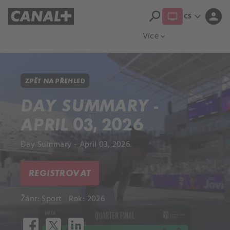
search
expand_more
person
CS
Přehled titulů
Apple TV
Moloch
Více
expand_more
ZPĚT NA PŘEHLED
DAY SUMMARY -
APRIL 03, 2026
Day Summary - April 03, 2026.
REGISTROVAT
Žánr:
Sport
Rok: 2026