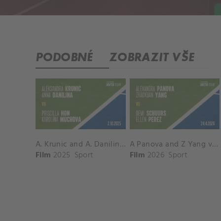
PODOBNÉ
ZOBRAZIT VŠE
A. Krunic and A. Danilina vs. P. Hon and K. Muchova Match Highlights - BEIJING_Capital Group Diamond ( October 02, 2025)
A Panova and Z Yang vs D Schuurs and E Perez Match Highlights - MADRID_Court 8 ( April 24, 2026)
Film
2025
Sport
Film
2026
Sport