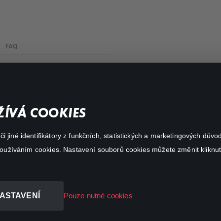
FAQ
Můj účet
Důležité odkazy
ÍVÁ COOKIES
 jiné identifikátory z funkčních, statistických a marketingových dův
 používáním cookies. Nastavení souborů cookies můžete změnit kliknut
ASTAVENÍ
Pouze nutné cookies