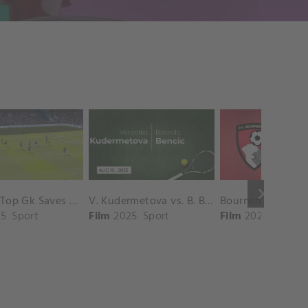
keyboard_arrow_right
Chelsea Top Gk Saves vs. Crystal Palace
V. Kudermetova vs. B. Bencic Match Highlights - CINCINNATI_Champions Court ( August 10, 2025)
5
Sport
Film
2025
Sport
Film
2025
Sport