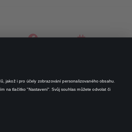
facebook
instagram
youtube
odů, jakož i pro účely zobrazování personalizovaného obsahu.
ím na tlačítko "Nastavení". Svůj souhlas můžete odvolat či
Canal+ Luxembourg S. à r.l. se sídlem Rue Albert Borschette 4,
L-1246 Luxembourg R.C.S.
Luxembourg: B 87.905
Všechna práva vyhrazena
©
2026