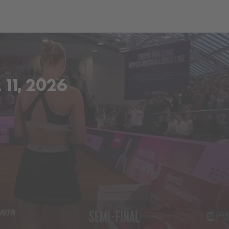
ch
Dcera národa
11, 2026