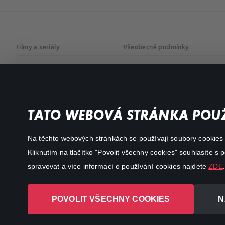
Filmy a seriály
Všeobecné podmínky
Drama
Osobní údaje
Komedie
Dokumenty
TATO WEBOVÁ STRÁNKA POUŽ
Akční
Na těchto webových stránkách se používají soubory cookies či
Kliknutím na tlačítko "Povolit všechny cookies" souhlasíte s
spravovat a více informací o používání cookies najdete
ZDE
.
POVOLIT VŠECHNY COOKIES
N