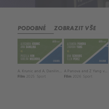
PODOBNÉ
ZOBRAZIT VŠE
A. Krunic and A. Danilina vs. P. Hon and K. Muchova Match Highlights - BEIJING_Capital Group Diamond ( October 02, 2025)
A Panova and Z Yang vs D Schuurs and E Perez Match Highlights - MADRID_Court 8 ( April 24, 2026)
Film
2025
Sport
Film
2026
Sport