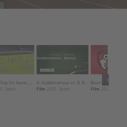
keyboard_arrow_right
Chelsea Top Gk Saves vs. Crystal Palace
V. Kudermetova vs. B. Bencic Match Highlights - CINCINNATI_Champions Court ( August 10, 2025)
5
Sport
Film
2025
Sport
Film
2025
Sport