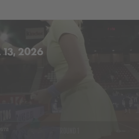
ch
Dcera národa
13, 2026