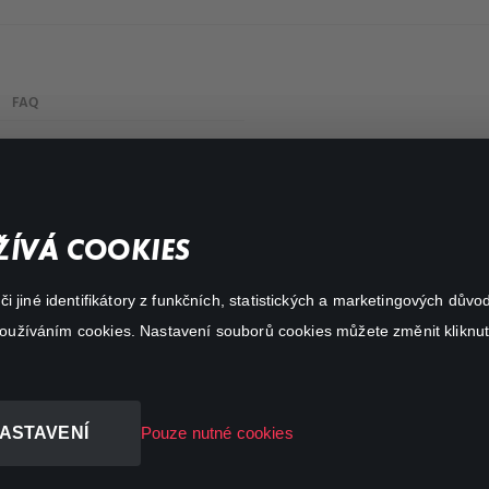
FAQ
Můj účet
Důležité odkazy
ÍVÁ COOKIES
 jiné identifikátory z funkčních, statistických a marketingových dův
 používáním cookies. Nastavení souborů cookies můžete změnit kliknut
ASTAVENÍ
Pouze nutné cookies