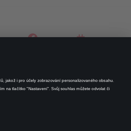
facebook
instagram
youtube
odů, jakož i pro účely zobrazování personalizovaného obsahu.
ím na tlačítko "Nastavení". Svůj souhlas můžete odvolat či
Canal+ Luxembourg S. à r.l. se sídlem Rue Albert Borschette 4,
L-1246 Luxembourg R.C.S.
Luxembourg: B 87.905
Všechna práva vyhrazena
©
2026