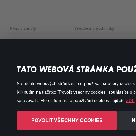
Filmy a seriály
Všeobecné podmínky
Drama
Osobní údaje
Komedie
Dokumenty
TATO WEBOVÁ STRÁNKA POUŽ
Akční
Na těchto webových stránkách se používají soubory cookies či
Kliknutím na tlačítko "Povolit všechny cookies" souhlasíte s
spravovat a více informací o používání cookies najdete
ZDE
.
POVOLIT VŠECHNY COOKIES
N