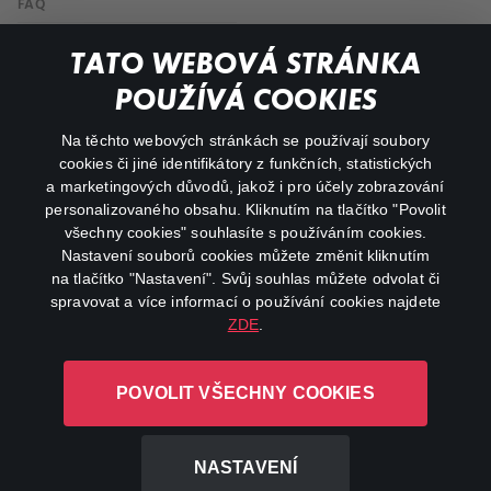
FAQ
Můj účet
TATO WEBOVÁ STRÁNKA
Důležité odkazy
POUŽÍVÁ COOKIES
Na těchto webových stránkách se používají soubory
facebook
instagram
cookies či jiné identifikátory z funkčních, statistických
a marketingových důvodů, jakož i pro účely zobrazování
personalizovaného obsahu. Kliknutím na tlačítko "Povolit
youtube
všechny cookies" souhlasíte s používáním cookies.
Nastavení souborů cookies můžete změnit kliknutím
na tlačítko "Nastavení". Svůj souhlas můžete odvolat či
spravovat a více informací o používání cookies najdete
ZDE
.
Canal+ Luxembourg S. à r.l. se sídlem Rue Albert Borschette 4,
L-1246 Luxembourg R.C.S.
POVOLIT VŠECHNY COOKIES
Luxembourg: B 87.905
Všechna práva vyhrazena
NASTAVENÍ
©
2026