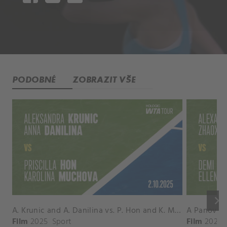
PODOBNÉ
ZOBRAZIT VŠE
keyboard_arrow_right
A. Krunic and A. Danilina vs. P. Hon and K. Muchova Match Highlights - BEIJING_Capital Group Diamond ( October 02, 2025)
Film
2025
Sport
Film
2026