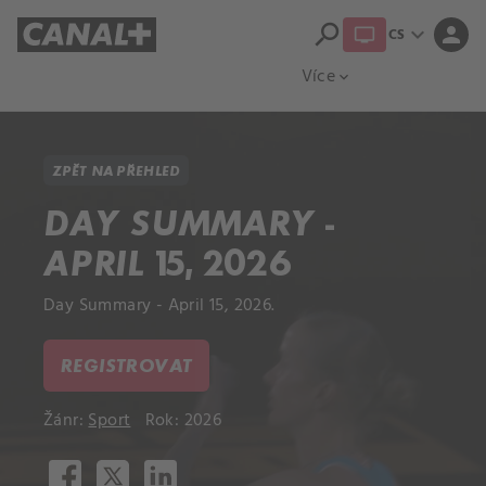
search
expand_more
person
CS
Přehled titulů
Apple TV
Moloch
Více
expand_more
ZPĚT NA PŘEHLED
DAY SUMMARY -
APRIL 15, 2026
Day Summary - April 15, 2026.
REGISTROVAT
Žánr:
Sport
Rok: 2026