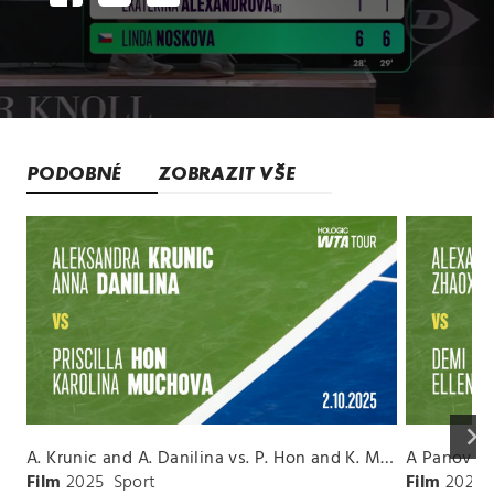
PODOBNÉ
ZOBRAZIT VŠE
keyboard_arrow_right
A. Krunic and A. Danilina vs. P. Hon and K. Muchova Match Highlights - BEIJING_Capital Group Diamond ( October 02, 2025)
Film
2025
Sport
Film
2026