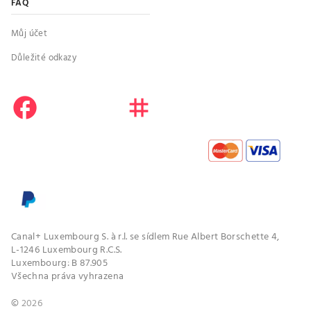
FAQ
Můj účet
Důležité odkazy
facebook
instagram
youtube
Canal+ Luxembourg S. à r.l. se sídlem Rue Albert Borschette 4,
L-1246 Luxembourg R.C.S.
Luxembourg: B 87.905
Všechna práva vyhrazena
©
2026