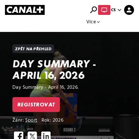
search
expand_more
person
CS
Přehled titulů
Apple TV
Moloch
Více
expand_more
ZPĚT NA PŘEHLED
DAY SUMMARY -
APRIL 16, 2026
Day Summary - April 16, 2026.
REGISTROVAT
Žánr:
Sport
Rok: 2026