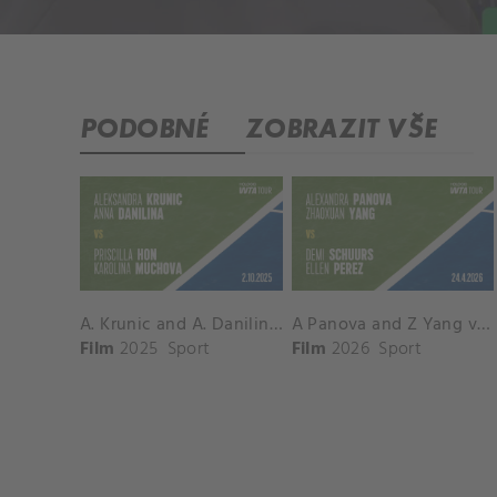
PODOBNÉ
ZOBRAZIT VŠE
A. Krunic and A. Danilina vs. P. Hon and K. Muchova Match Highlights - BEIJING_Capital Group Diamond ( October 02, 2025)
A Panova and Z Yang vs D Schuurs and E Perez Match Highlights - MADRID_Court 8 ( April 24, 2026)
Film
2025
Sport
Film
2026
Sport