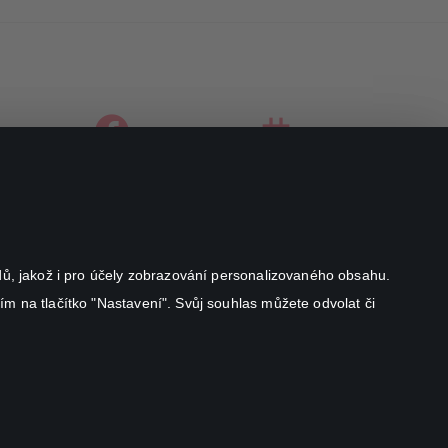
facebook
instagram
youtube
odů, jakož i pro účely zobrazování personalizovaného obsahu.
ím na tlačítko "Nastavení". Svůj souhlas můžete odvolat či
Canal+ Luxembourg S. à r.l. se sídlem Rue Albert Borschette 4,
L-1246 Luxembourg R.C.S.
Luxembourg: B 87.905
Všechna práva vyhrazena
©
2026