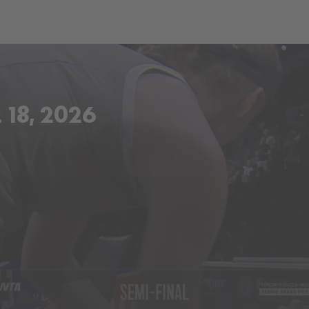
ch
Dcera národa
18, 2026