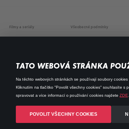
Filmy a seriály
Všeobecné podmínky
Drama
Osobní údaje
Komedie
Dokumenty
TATO WEBOVÁ STRÁNKA POUŽ
Akční
Na těchto webových stránkách se používají soubory cookies či
Kliknutím na tlačítko "Povolit všechny cookies" souhlasíte s
spravovat a více informací o používání cookies najdete
ZDE
.
POVOLIT VŠECHNY COOKIES
N