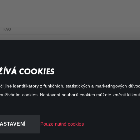
FAQ
Můj účet
Důležité odkazy
ÍVÁ COOKIES
 jiné identifikátory z funkčních, statistických a marketingových dův
 používáním cookies. Nastavení souborů cookies můžete změnit kliknut
ASTAVENÍ
Pouze nutné cookies