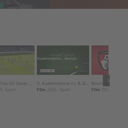
keyboard_arrow_right
Chelsea Top Gk Saves vs. Crystal Palace
V. Kudermetova vs. B. Bencic Match Highlights - CINCINNATI_Champions Court ( August 10, 2025)
5
Sport
Film
2025
Sport
Film
2025
Sport