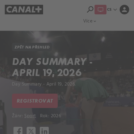
search
expand_more
person
CS
Přehled titulů
Apple TV
Moloch
Více
expand_more
ZPĚT NA PŘEHLED
DAY SUMMARY -
APRIL 19, 2026
Day Summary - April 19, 2026.
REGISTROVAT
Žánr:
Sport
Rok: 2026