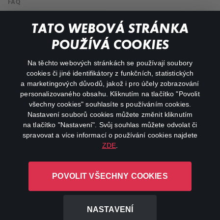
FAQ
Můj účet
TATO WEBOVÁ STRÁNKA
Důležité odkazy
POUŽÍVÁ COOKIES
Na těchto webových stránkách se používají soubory
facebook
instagram
cookies či jiné identifikátory z funkčních, statistických
a marketingových důvodů, jakož i pro účely zobrazování
personalizovaného obsahu. Kliknutím na tlačítko "Povolit
youtube
všechny cookies" souhlasíte s používáním cookies.
Nastavení souborů cookies můžete změnit kliknutím
na tlačítko "Nastavení". Svůj souhlas můžete odvolat či
spravovat a více informací o používání cookies najdete
ZDE
.
Canal+ Luxembourg S. à r.l. se sídlem Rue Albert Borschette 4,
L-1246 Luxembourg R.C.S.
POVOLIT VŠECHNY COOKIES
Luxembourg: B 87.905
Všechna práva vyhrazena
NASTAVENÍ
©
2026