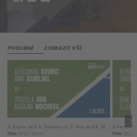
PODOBNÉ
ZOBRAZIT VŠE
keyboard_arrow_right
A. Krunic and A. Danilina vs. P. Hon and K. Muchova Match Highlights - BEIJING_Capital Group Diamond ( October 02, 2025)
Film
2025
Sport
Film
2026