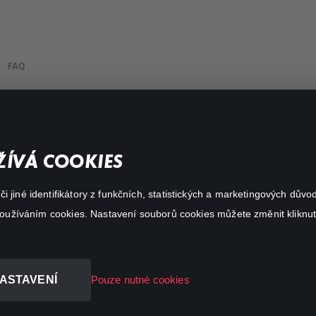
FAQ
Můj účet
Důležité odkazy
ÍVÁ COOKIES
 jiné identifikátory z funkčních, statistických a marketingových dův
 používáním cookies. Nastavení souborů cookies můžete změnit kliknut
ASTAVENÍ
Pouze nutné cookies