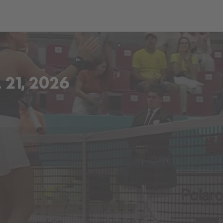
ch
Dcera národa
21, 2026