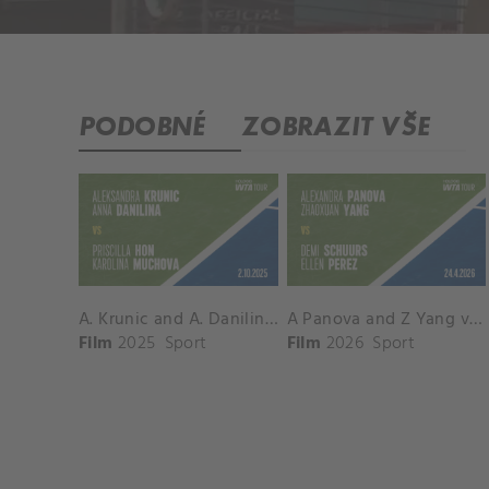
PODOBNÉ
ZOBRAZIT VŠE
A. Krunic and A. Danilina vs. P. Hon and K. Muchova Match Highlights - BEIJING_Capital Group Diamond ( October 02, 2025)
A Panova and Z Yang vs D Schuurs and E Perez Match Highlights - MADRID_Court 8 ( April 24, 2026)
Film
2025
Sport
Film
2026
Sport