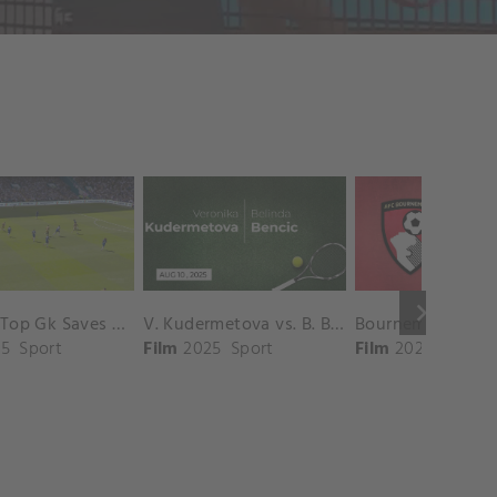
keyboard_arrow_right
Chelsea Top Gk Saves vs. Crystal Palace
V. Kudermetova vs. B. Bencic Match Highlights - CINCINNATI_Champions Court ( August 10, 2025)
5
Sport
Film
2025
Sport
Film
2025
Sport