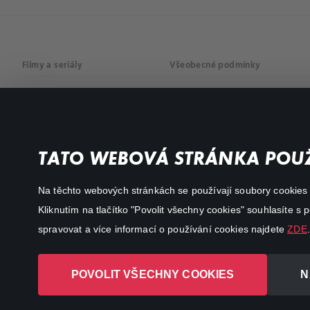
Filmy a seriály
Všeobecné podmínky
Drama
Osobní údaje
Komedie
Dokumenty
TATO WEBOVÁ STRÁNKA POUŽ
Akční
Na těchto webových stránkách se používají soubory cookies či
Kliknutím na tlačítko "Povolit všechny cookies" souhlasíte s
spravovat a více informací o používání cookies najdete
ZDE
.
POVOLIT VŠECHNY COOKIES
N