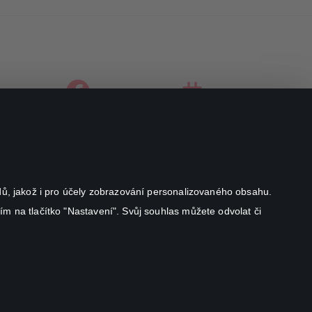
facebook
instagram
youtube
odů, jakož i pro účely zobrazování personalizovaného obsahu.
ím na tlačítko "Nastavení". Svůj souhlas můžete odvolat či
Canal+ Luxembourg S. à r.l. se sídlem Rue Albert Borschette 4,
L-1246 Luxembourg R.C.S.
Luxembourg: B 87.905
Všechna práva vyhrazena
©
2026