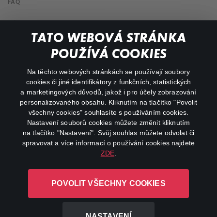
FAQ
Můj účet
TATO WEBOVÁ STRÁNKA
Důležité odkazy
POUŽÍVÁ COOKIES
Na těchto webových stránkách se používají soubory
facebook
instagram
cookies či jiné identifikátory z funkčních, statistických
a marketingových důvodů, jakož i pro účely zobrazování
personalizovaného obsahu. Kliknutím na tlačítko "Povolit
youtube
všechny cookies" souhlasíte s používáním cookies.
Nastavení souborů cookies můžete změnit kliknutím
na tlačítko "Nastavení". Svůj souhlas můžete odvolat či
spravovat a více informací o používání cookies najdete
ZDE
.
Canal+ Luxembourg S. à r.l. se sídlem Rue Albert Borschette 4,
L-1246 Luxembourg R.C.S.
POVOLIT VŠECHNY COOKIES
Luxembourg: B 87.905
Všechna práva vyhrazena
NASTAVENÍ