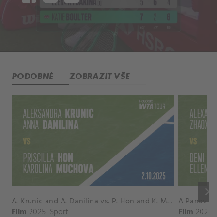
PODOBNÉ
ZOBRAZIT VŠE
keyboard_arrow_right
A. Krunic and A. Danilina vs. P. Hon and K. Muchova Match Highlights - BEIJING_Capital Group Diamond ( October 02, 2025)
Film
2025
Sport
Film
2026