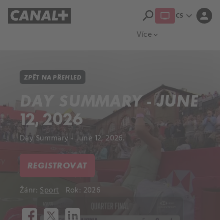
search
expand_more
person
CS
Přehled titulů
Apple TV
Moloch
Více
expand_more
ZPĚT NA PŘEHLED
DAY SUMMARY - JUNE
12, 2026
Day Summary - June 12, 2026.
REGISTROVAT
Žánr:
Sport
Rok: 2026