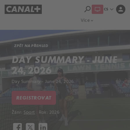
search
expand_more
person
CS
Přehled titulů
Apple TV
Moloch
Více
expand_more
ZPĚT NA PŘEHLED
DAY SUMMARY - JUNE
24, 2026
Day Summary - June 24, 2026.
REGISTROVAT
Žánr:
Sport
Rok: 2026