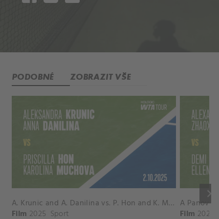
PODOBNÉ
ZOBRAZIT VŠE
keyboard_arrow_right
A. Krunic and A. Danilina vs. P. Hon and K. Muchova Match Highlights - BEIJING_Capital Group Diamond ( October 02, 2025)
Film
2025
Sport
Film
2026