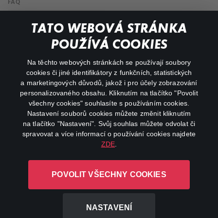
FAQ
Můj účet
TATO WEBOVÁ STRÁNKA
Důležité odkazy
POUŽÍVÁ COOKIES
Na těchto webových stránkách se používají soubory
facebook
instagram
cookies či jiné identifikátory z funkčních, statistických
a marketingových důvodů, jakož i pro účely zobrazování
personalizovaného obsahu. Kliknutím na tlačítko "Povolit
youtube
všechny cookies" souhlasíte s používáním cookies.
Nastavení souborů cookies můžete změnit kliknutím
na tlačítko "Nastavení". Svůj souhlas můžete odvolat či
spravovat a více informací o používání cookies najdete
ZDE
.
Canal+ Luxembourg S. à r.l. se sídlem Rue Albert Borschette 4,
L-1246 Luxembourg R.C.S.
POVOLIT VŠECHNY COOKIES
Luxembourg: B 87.905
Všechna práva vyhrazena
NASTAVENÍ
©
2026