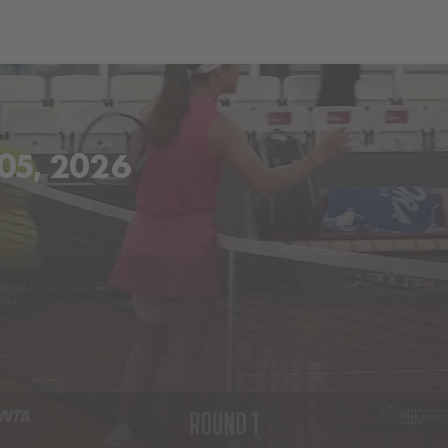
ch
Dcera národa
5, 2026