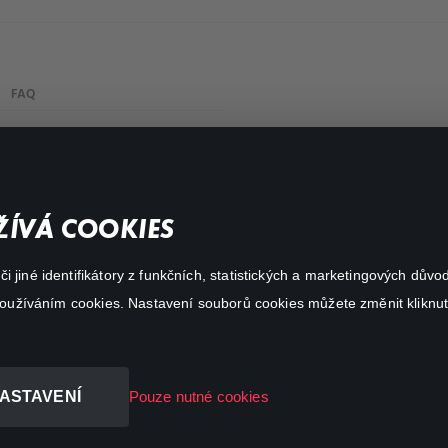
FAQ
Můj účet
Důležité odkazy
ÍVÁ COOKIES
 jiné identifikátory z funkčních, statistických a marketingových dův
 používáním cookies. Nastavení souborů cookies můžete změnit kliknut
ASTAVENÍ
Pouze nutné cookies