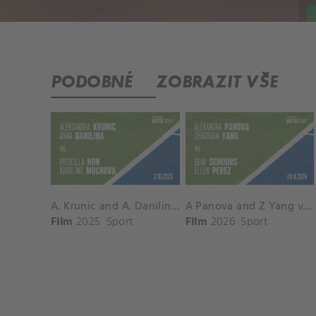
PODOBNÉ
ZOBRAZIT VŠE
A. Krunic and A. Danilina vs. P. Hon and K. Muchova Match Highlights - BEIJING_Capital Group Diamond ( October 02, 2025)
A Panova and Z Yang vs D Schuurs and E Perez Match Highlights - MADRID_Court 8 ( April 24, 2026)
Film
2025
Sport
Film
2026
Sport