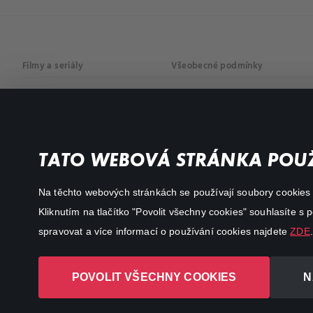
Filmy a seriály
Všeobecné podmínky
Drama
Osobní údaje
Komedie
Dokumenty
TATO WEBOVÁ STRÁNKA POUŽ
Akční
Na těchto webových stránkách se používají soubory cookies či
Kliknutím na tlačítko "Povolit všechny cookies" souhlasíte s
spravovat a více informací o používání cookies najdete
ZDE
.
POVOLIT VŠECHNY COOKIES
N