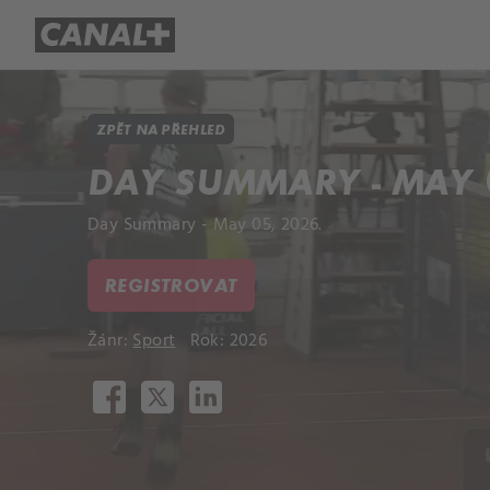
Přehled titulů
Apple TV
Molo
ZPĚT NA PŘEHLED
DAY SUMMARY - MAY 0
Day Summary - May 05, 2026.
REGISTROVAT
Žánr:
Sport
Rok: 2026