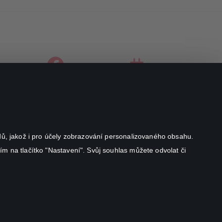
facebook
instagram
youtube
odů, jakož i pro účely zobrazování personalizovaného obsahu.
ím na tlačítko "Nastavení". Svůj souhlas můžete odvolat či
Canal+ Luxembourg S. à r.l. se sídlem Rue Albert Borschette 4,
L-1246 Luxembourg R.C.S.
Luxembourg: B 87.905
Všechna práva vyhrazena
©
2026