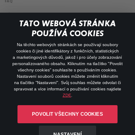
FAQ
Můj účet
TATO WEBOVÁ STRÁNKA
Důležité odkazy
POUŽÍVÁ COOKIES
Na těchto webových stránkách se používají soubory
facebook
instagram
cookies či jiné identifikátory z funkčních, statistických
a marketingových důvodů, jakož i pro účely zobrazování
personalizovaného obsahu. Kliknutím na tlačítko "Povolit
youtube
všechny cookies" souhlasíte s používáním cookies.
Nastavení souborů cookies můžete změnit kliknutím
na tlačítko "Nastavení". Svůj souhlas můžete odvolat či
spravovat a více informací o používání cookies najdete
ZDE
.
Canal+ Luxembourg S. à r.l. se sídlem Rue Albert Borschette 4,
L-1246 Luxembourg R.C.S.
POVOLIT VŠECHNY COOKIES
Luxembourg: B 87.905
Všechna práva vyhrazena
NASTAVENÍ