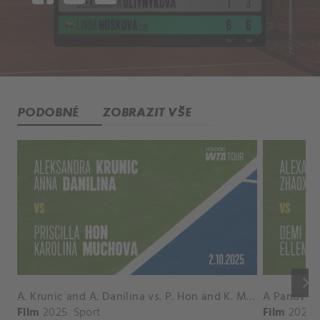
PODOBNÉ
ZOBRAZIT VŠE
keyboard_arrow_right
A. Krunic and A. Danilina vs. P. Hon and K. Muchova Match Highlights - BEIJING_Capital Group Diamond ( October 02, 2025)
Film
2025
Sport
Film
2026