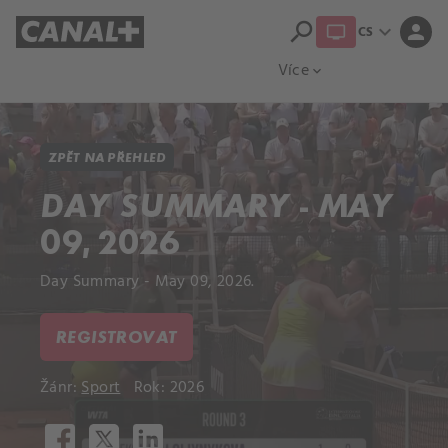
search
expand_more
person
CS
Přehled titulů
Apple TV
Moloch
Více
expand_more
ZPĚT NA PŘEHLED
DAY SUMMARY - MAY
09, 2026
Day Summary - May 09, 2026.
REGISTROVAT
Žánr:
Sport
Rok: 2026