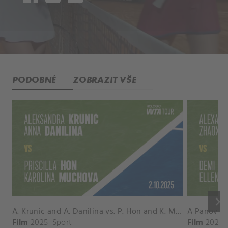
PODOBNÉ
ZOBRAZIT VŠE
keyboard_arrow_right
A. Krunic and A. Danilina vs. P. Hon and K. Muchova Match Highlights - BEIJING_Capital Group Diamond ( October 02, 2025)
Film
2025
Sport
Film
2026