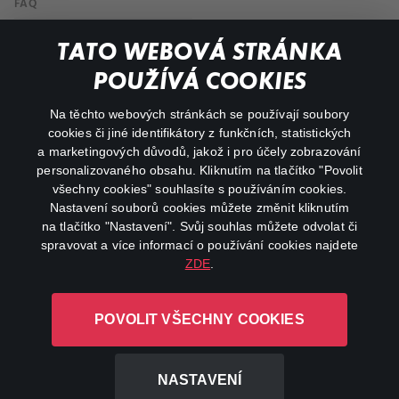
FAQ
Můj účet
TATO WEBOVÁ STRÁNKA
Důležité odkazy
POUŽÍVÁ COOKIES
Na těchto webových stránkách se používají soubory
facebook
instagram
cookies či jiné identifikátory z funkčních, statistických
a marketingových důvodů, jakož i pro účely zobrazování
personalizovaného obsahu. Kliknutím na tlačítko "Povolit
youtube
všechny cookies" souhlasíte s používáním cookies.
Nastavení souborů cookies můžete změnit kliknutím
na tlačítko "Nastavení". Svůj souhlas můžete odvolat či
spravovat a více informací o používání cookies najdete
ZDE
.
Canal+ Luxembourg S. à r.l. se sídlem Rue Albert Borschette 4,
L-1246 Luxembourg R.C.S.
POVOLIT VŠECHNY COOKIES
Luxembourg: B 87.905
Všechna práva vyhrazena
NASTAVENÍ
©
2026