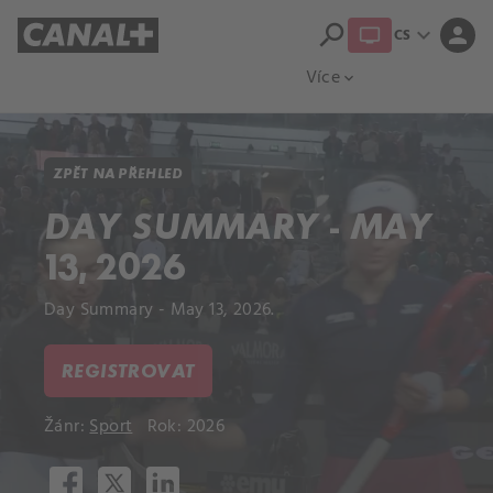
search
expand_more
person
CS
Přehled titulů
Apple TV
Moloch
Více
expand_more
ZPĚT NA PŘEHLED
DAY SUMMARY - MAY
13, 2026
Day Summary - May 13, 2026.
REGISTROVAT
Žánr:
Sport
Rok: 2026