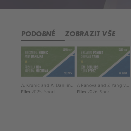
PODOBNÉ
ZOBRAZIT VŠE
A. Krunic and A. Danilina vs. P. Hon and K. Muchova Match Highlights - BEIJING_Capital Group Diamond ( October 02, 2025)
A Panova and Z Yang vs D Schuurs and E Perez Match Highlights - MADRID_Court 8 ( April 24, 2026)
Film
2025
Sport
Film
2026
Sport