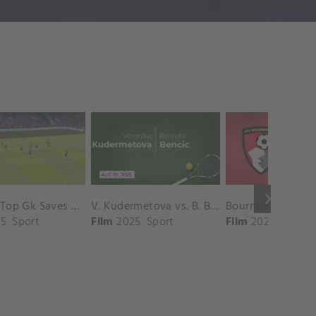
keyboard_arrow_right
Chelsea Top Gk Saves vs. Crystal Palace
V. Kudermetova vs. B. Bencic Match Highlights - CINCINNATI_Champions Court ( August 10, 2025)
5
Sport
Film
2025
Sport
Film
2025
Sport