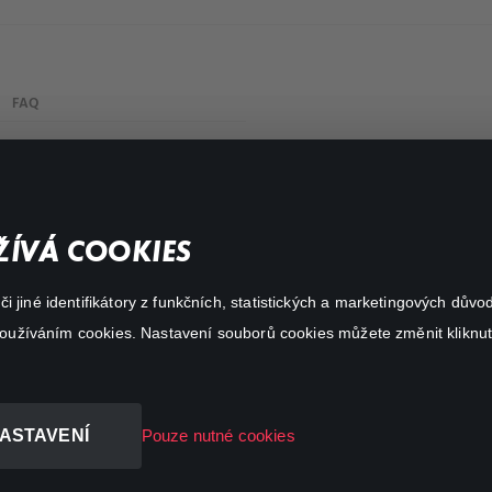
FAQ
Můj účet
Důležité odkazy
ÍVÁ COOKIES
 jiné identifikátory z funkčních, statistických a marketingových dův
 používáním cookies. Nastavení souborů cookies můžete změnit kliknut
ASTAVENÍ
Pouze nutné cookies