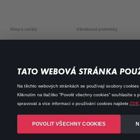
Filmy a seriály
Všeobecné podmínky
Drama
Osobní údaje
Komedie
Dokumenty
TATO WEBOVÁ STRÁNKA POUŽ
Akční
Na těchto webových stránkách se používají soubory cookies či
Kliknutím na tlačítko "Povolit všechny cookies" souhlasíte s
spravovat a více informací o používání cookies najdete
ZDE
.
POVOLIT VŠECHNY COOKIES
N