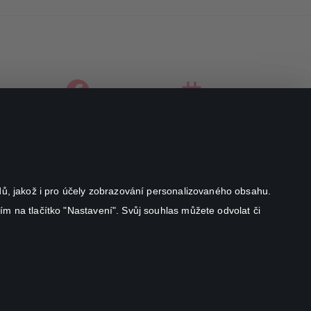
facebook
instagram
youtube
odů, jakož i pro účely zobrazování personalizovaného obsahu.
ím na tlačítko "Nastavení". Svůj souhlas můžete odvolat či
Canal+ Luxembourg S. à r.l. se sídlem Rue Albert Borschette 4,
L-1246 Luxembourg R.C.S.
Luxembourg: B 87.905
Všechna práva vyhrazena
©
2026