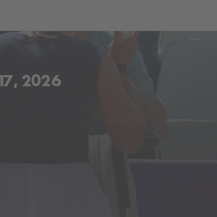
ch
Dcera národa
7, 2026